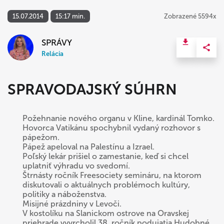
15.07.2014
15:17 min.
Zobrazené 5594x
SPRÁVY
Relácia
SPRAVODAJSKÝ SÚHRN
Požehnanie nového organu v Kline, kardinál Tomko.
Hovorca Vatikánu spochybnil vydaný rozhovor s
pápežom.
Pápež apeloval na Palestínu a Izrael.
Poľský lekár prišiel o zamestanie, keď si chcel
uplatniť výhradu vo svedomí.
Štrnásty ročník Freesociety semináru, na ktorom
diskutovali o aktuálnych problémoch kultúry,
politiky a náboženstva.
Misijné prázdniny v Levoči.
V kostolíku na Slanickom ostrove na Oravskej
priehrade vyvrcholil 38. ročník podujatia Hudobné