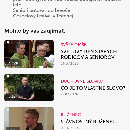
leto.
Seniori putovali do Levoče.
Gospelový festival v Trstenej.
Mohlo by vás zaujímať:
SVÄTÉ OMŠE
SVETOVÝ DEŇ STARÝCH
RODIČOV A SENIOROV
59:26
26.07.2026
DUCHOVNÉ SLOVKO
ČO JE TO VLASTNE SLOVO?
27.07.2026
3:12
RUŽENEC
SLÁVNOSTNÝ RUŽENEC
01.07.2026