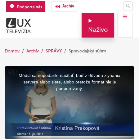
Archív
Podporte nás
Naživo
Domov
Archív
SPRÁVY
Spravodajský súhrn
This
is
a
Médiá sa nepodarilo načítať, buď z dôvodu zlyhania
modal
window.
servera alebo siete, alebo pretože formát nie je
podporovaný.