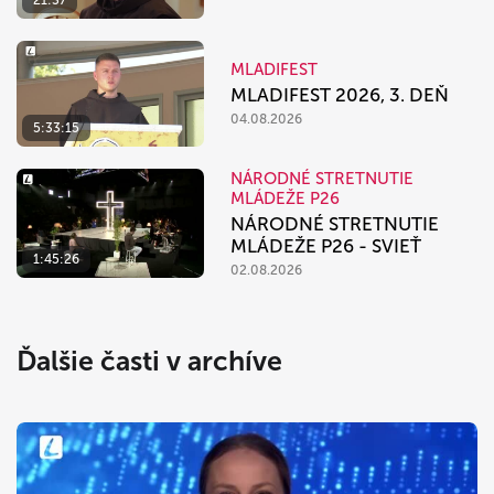
21:37
MLADIFEST
MLADIFEST 2026, 3. DEŇ
04.08.2026
5:33:15
NÁRODNÉ STRETNUTIE
MLÁDEŽE P26
NÁRODNÉ STRETNUTIE
MLÁDEŽE P26 - SVIEŤ
1:45:26
02.08.2026
Ďalšie časti v archíve