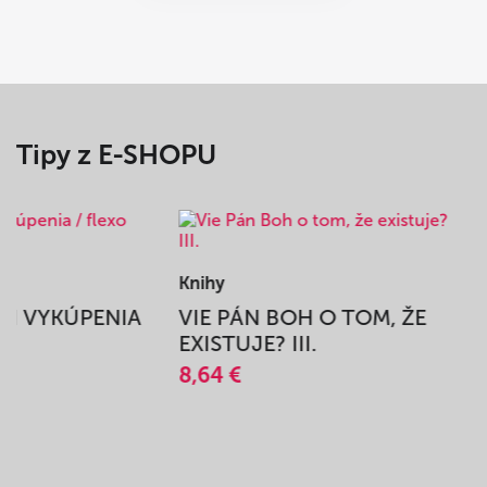
Tipy z E-SHOPU
Knihy
BEH VYKÚPENIA
VIE PÁN BOH O TOM, ŽE
A
EXISTUJE? III.
8,64 €