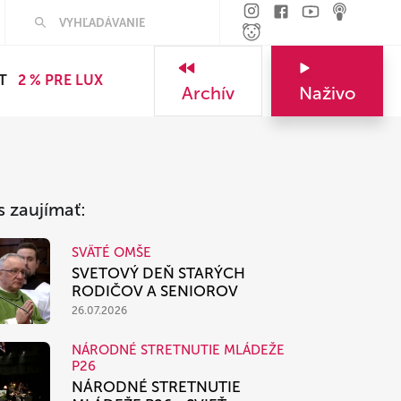
Hľadať
T
2 % PRE LUX
Archív
Naživo
s zaujímať:
SVÄTÉ OMŠE
SVETOVÝ DEŇ STARÝCH
RODIČOV A SENIOROV
26.07.2026
NÁRODNÉ STRETNUTIE MLÁDEŽE
P26
NÁRODNÉ STRETNUTIE