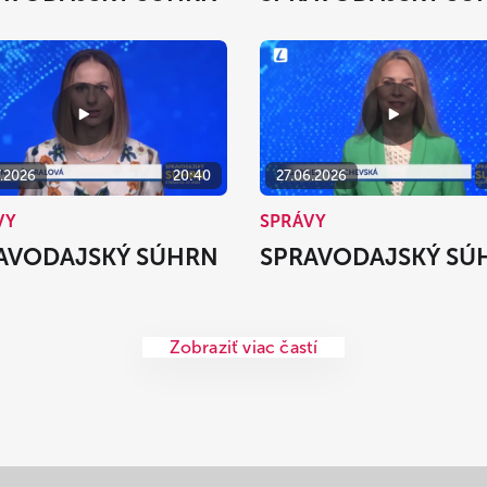
7.2026
20:40
27.06.2026
VY
SPRÁVY
AVODAJSKÝ SÚHRN
SPRAVODAJSKÝ SÚ
Zobraziť viac častí