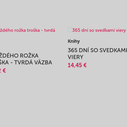
Knihy
365 DNÍ SO SVEDKAM
AŽDÉHO ROŽKA
VIERY
KA - TVRDÁ VÄZBA
14,45 €
2 €