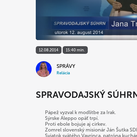
12.08.2014
15:40 min.
SPRÁVY
Relácia
SPRAVODAJSKÝ SÚHR
Pápež vyzval k modlitbe za Irak.
Sýrske Aleppo opäť trpí.
Proti ebole bojuje aj cirkev.
Zomrel slovenský misionár Ján Šutka SD
Sviatok svätého Vavrinca, patróna kuchá