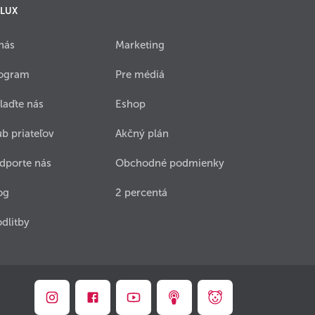
 LUX
nás
Marketing
ogram
Pre médiá
laďte nás
Eshop
ub priateľov
Akčný plán
dporte nás
Obchodné podmienky
og
2 percentá
dlitby