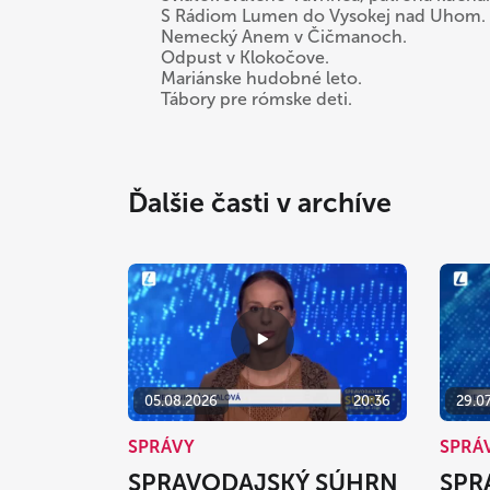
S Rádiom Lumen do Vysokej nad Uhom.
Nemecký Anem v Čičmanoch.
Odpust v Klokočove.
Mariánske hudobné leto.
Tábory pre rómske deti.
Ďalšie časti v archíve
05.08.2026
20:36
29.0
SPRÁVY
SPRÁ
SPRAVODAJSKÝ SÚHRN
SPR