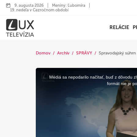
9. augusta 2026
Meniny: Ľubomíra
19. nedeľa v Cezročnom období
RELÁCIE
P
Domov
Archív
SPRÁVY
Spravodajský súhrn
This
is
a
Médiá sa nepodarilo načítať, buď z dôvodu zl
modal
window.
formát nie je p