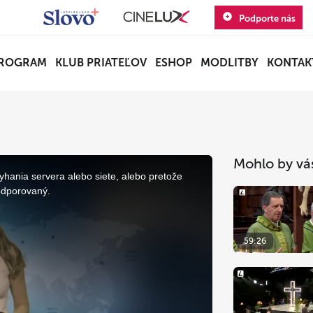
Podporte nás
ROGRAM
KLUB PRIATEĽOV
ESHOP
MODLITBY
KONTAK
Mohlo by vá
yhania servera alebo siete, alebo pretože
odporovaný.
59:26