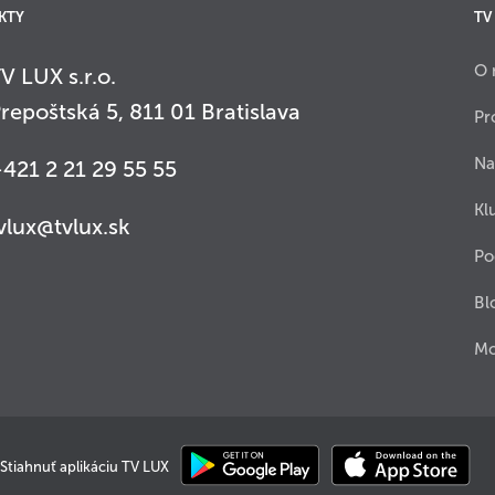
KTY
TV
O 
V LUX s.r.o.
repoštská 5, 811 01 Bratislava
Pr
Na
421 2 21 29 55 55
Kl
vlux@tvlux.sk
Po
Bl
Mo
Stiahnuť aplikáciu TV LUX