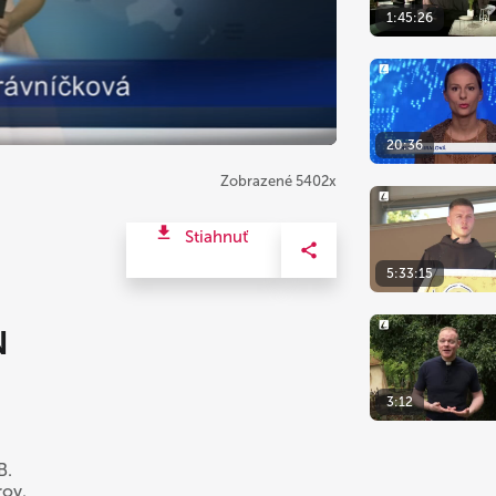
1:45:26
20:36
Zobrazené 5402x
Stiahnuť
5:33:15
N
3:12
B.
rov.