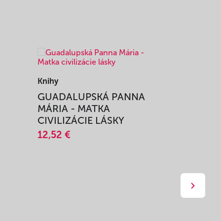
Knihy
Knihy
I
GUADALUPSKÁ PANNA
ZAŽIŤ M
MÁRIA - MATKA
SPRIEVO
CIVILIZÁCIE LÁSKY
12,51 €
12,52 €