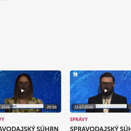
7.2026
20:58
22.07.2026
VY
SPRÁVY
AVODAJSKÝ SÚHRN
SPRAVODAJSKÝ SÚ