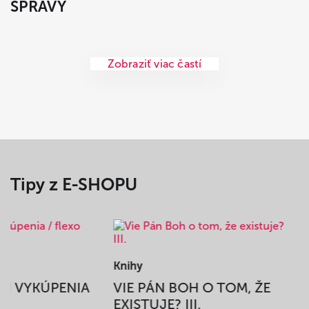
SPRÁVY
Zobraziť viac častí
Tipy z E-SHOPU
Knihy
BEH VYKÚPENIA
VIE PÁN BOH O TOM, ŽE
A
EXISTUJE? III.