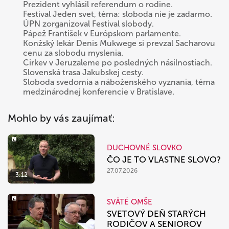
Prezident vyhlásil referendum o rodine.
Festival Jeden svet, téma: sloboda nie je zadarmo.
ÚPN zorganizoval Festival slobody.
Pápež František v Európskom parlamente.
Konžský lekár Denis Mukwege si prevzal Sacharovu
cenu za slobodu myslenia.
Cirkev v Jeruzaleme po posledných násilnostiach.
Slovenská trasa Jakubskej cesty.
Sloboda svedomia a náboženského vyznania, téma
medzinárodnej konferencie v Bratislave.
Mohlo by vás zaujímať:
DUCHOVNÉ SLOVKO
ČO JE TO VLASTNE SLOVO?
27.07.2026
3:12
SVÄTÉ OMŠE
SVETOVÝ DEŇ STARÝCH
RODIČOV A SENIOROV