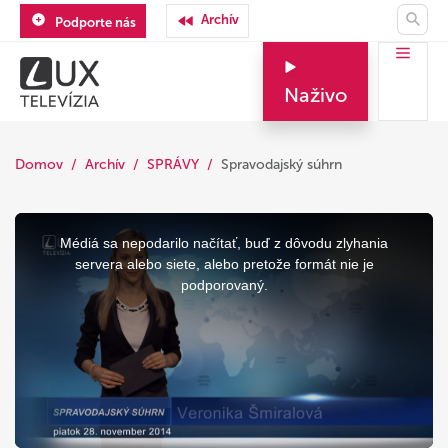
Archív
Podporte nás
Naživo
Domov
Archív
SPRÁVY
Spravodajský súhrn
This
is
a
Médiá sa nepodarilo načítať, buď z dôvodu zlyhania
modal
window.
servera alebo siete, alebo pretože formát nie je
podporovaný.