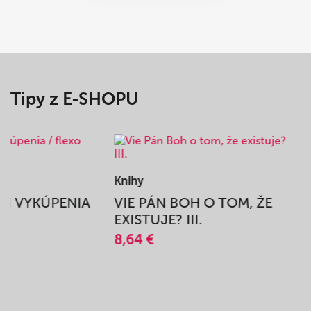
Tipy z E-SHOPU
Knihy
BEH VYKÚPENIA
VIE PÁN BOH O TOM, ŽE
A
EXISTUJE? III.
8,64 €