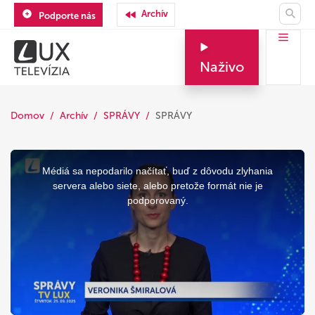
Archív
Podporte nás
Naživo
Domov
Archív
SPRÁVY
SPRÁVY
This
is
a
Médiá sa nepodarilo načítať, buď z dôvodu zlyhania
modal
window.
servera alebo siete, alebo pretože formát nie je
podporovaný.