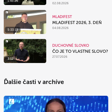
1:45:26
02.08.2026
MLADIFEST
MLADIFEST 2026, 3. DEŇ
04.08.2026
5:33:15
DUCHOVNÉ SLOVKO
ČO JE TO VLASTNE SLOVO?
27.07.2026
3:12
Ďalšie časti v archíve