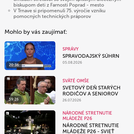
biskupom deti z Farnosti Poprad - mesto
V Trnave si pripomenuli 75. výročie vzniku
pomocných technických práporov
Mohlo by vás zaujímať:
SPRÁVY
SPRAVODAJSKÝ SÚHRN
05.08.2026
20:36
SVÄTÉ OMŠE
SVETOVÝ DEŇ STARÝCH
RODIČOV A SENIOROV
59:26
26.07.2026
NÁRODNÉ STRETNUTIE
MLÁDEŽE P26
NÁRODNÉ STRETNUTIE
MLÁDEŽE P26 - SVIEŤ