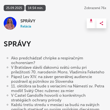
25.09.2025
14:54 min.
Zobrazené 76x
SPRÁVY
Relácia
SPRÁVY
Ako predchádzať chrípke a respiračným
ochoreniam?
V Bratislave slávili ďakovnú svätú omšu pri
príležitosti 70. narodenín Mons. Vladimíra Feketeho
Pápež Lev XIV. na záver generálnej audiencie
pozdravil aj pútnikov zo Slovenska
11. októbra sa bude s veriacimi na Námestí sv. Petra
modliť Svätý Otec ruženec za mier
V Castel Gandolfe hovorili o konkrétnych
stratégiách ochrany prírody
Každú tretiu stredu v mesiaci sa budú na svätých
omšiach stretávať so svojim spišským diecéznym