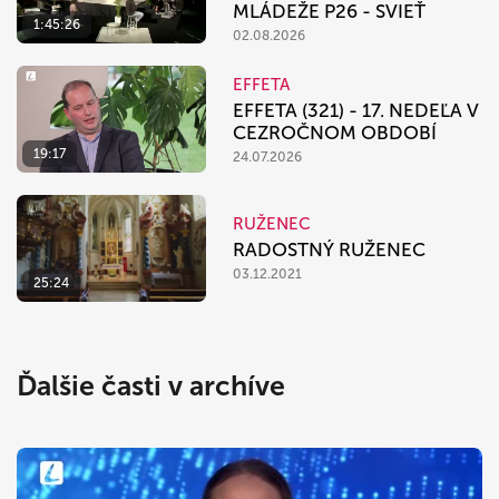
MLÁDEŽE P26 - SVIEŤ
1:45:26
02.08.2026
EFFETA
EFFETA (321) - 17. NEDEĽA V
CEZROČNOM OBDOBÍ
19:17
24.07.2026
RUŽENEC
RADOSTNÝ RUŽENEC
03.12.2021
25:24
Ďalšie časti v archíve