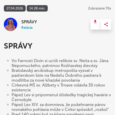
27.04.2026
14:28 min.
Zobrazené 70x
SPRÁVY
Relácia
SPRÁVY
Vo Farnosti Divín si uctili relikvie sv. Neita a sv. Jána
Nepomuckého, patrónov Rožňavskej diecézy
Bratislavský arcibiskup metropolita vyzval v
pastierskom liste na Nedeľu Dobrého pastiera k
modlitba za nové kňazské povolania
Cirkevná MŠ sv. Alžbety v Trnave oslávila 30 rokov
existencie
Pápež Lev si pripomenul dôsledky tragickej havárie v
Černobyle
Pápež Lev XIV. sa domnieva, že požehnanie párov
rovnakého pohlavia môže v Cirkvi spôsobiť „rozkol“
Pred 140 rokmi bol za kňaza vysvätený prvý