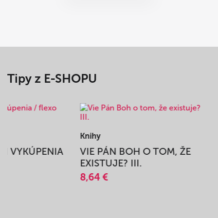
Tipy z E-SHOPU
Knihy
BEH VYKÚPENIA
VIE PÁN BOH O TOM, ŽE
A
EXISTUJE? III.
8,64 €