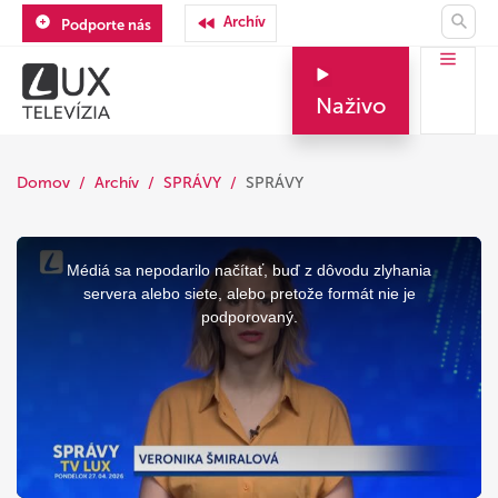
Archív
Podporte nás
Naživo
Domov
Archív
SPRÁVY
SPRÁVY
This
is
a
Médiá sa nepodarilo načítať, buď z dôvodu zlyhania
modal
window.
servera alebo siete, alebo pretože formát nie je
podporovaný.