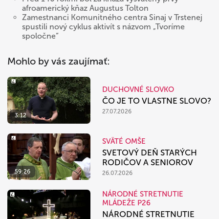
afroamerický kňaz Augustus Tolton
Zamestnanci Komunitného centra Sinaj v Trstenej
spustili nový cyklus aktivít s názvom „Tvoríme
spoločne“
Mohlo by vás zaujímať:
DUCHOVNÉ SLOVKO
ČO JE TO VLASTNE SLOVO?
27.07.2026
3:12
SVÄTÉ OMŠE
SVETOVÝ DEŇ STARÝCH
RODIČOV A SENIOROV
59:26
26.07.2026
NÁRODNÉ STRETNUTIE
MLÁDEŽE P26
NÁRODNÉ STRETNUTIE