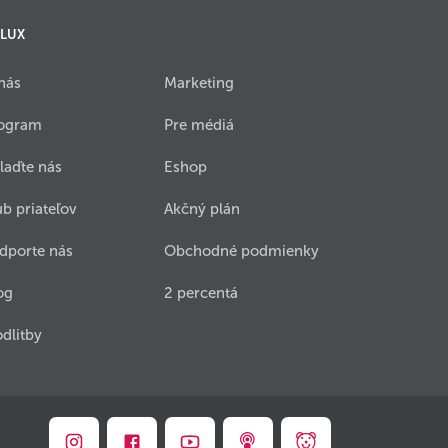
 LUX
nás
Marketing
ogram
Pre médiá
laďte nás
Eshop
ub priateľov
Akčný plán
dporte nás
Obchodné podmienky
og
2 percentá
dlitby