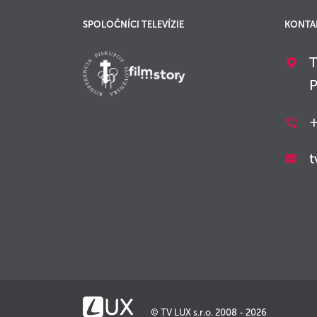
SPOLOČNÍCI TELEVÍZIE
KONTA
T
P
+
t
© TV LUX s.r.o. 2008 - 2026