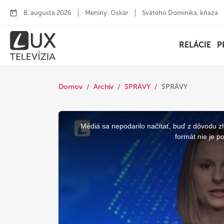
8. augusta 2026
Meniny: Oskár
Svätého Dominika, kňaza
RELÁCIE
P
Domov
Archív
SPRÁVY
SPRÁVY
This
is
a
Médiá sa nepodarilo načítať, buď z dôvodu zl
modal
window.
formát nie je p