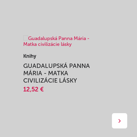
Knihy
Knihy
I
GUADALUPSKÁ PANNA
ZAŽIŤ M
MÁRIA - MATKA
SPRIEVO
CIVILIZÁCIE LÁSKY
12,51 €
12,52 €