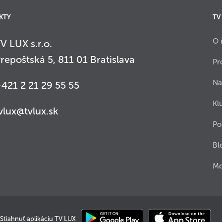
KTY
TV
O 
V LUX s.r.o.
repoštská 5, 811 01 Bratislava
Pr
Na
421 2 21 29 55 55
Kl
vlux@tvlux.sk
Po
Bl
Mo
Stiahnuť aplikáciu TV LUX