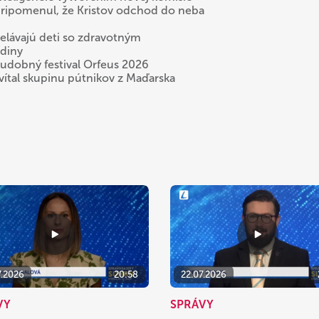
 pripomenul, že Kristov odchod do neba
delávajú deti so zdravotným
odiny
hudobný festival Orfeus 2026
ivítal skupinu pútnikov z Maďarska
7.2026
20:58
22.07.2026
VY
SPRÁVY