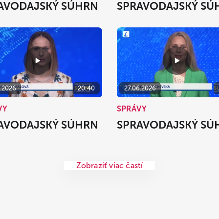
AVODAJSKÝ SÚHRN
SPRAVODAJSKÝ SÚ
7.2026
20:40
27.06.2026
VY
SPRÁVY
AVODAJSKÝ SÚHRN
SPRAVODAJSKÝ SÚ
Zobraziť viac častí