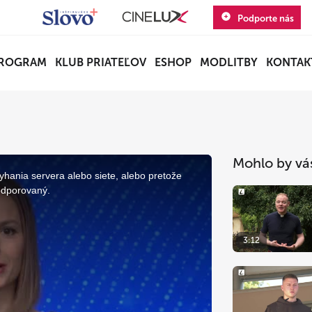
Podporte nás
ROGRAM
KLUB PRIATEĽOV
ESHOP
MODLITBY
KONTAK
Mohlo by vá
yhania servera alebo siete, alebo pretože
odporovaný.
3:12