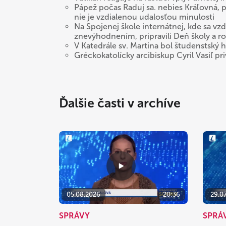
Pápež počas Raduj sa. nebies Kráľovná,
nie je vzdialenou udalosťou minulosti
Na Spojenej škole internátnej, kde sa vz
znevýhodnením, pripravili Deň školy a r
V Katedrále sv. Martina bol študenstský 
Gréckokatolícky arcibiskup Cyril Vasiľ pr
Ďalšie časti v archíve
05.08.2026
20:36
29.0
SPRÁVY
SPRÁ