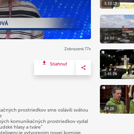
5:33:15
24:00
Zobrazené 77x
Stiahnuť
1:45:26
59:26
čných prostriedkov sme oslávili svätou
e
nských komunikačných prostriedkov vydal
dské hlasy a tváre“
inteligencie vytvorením novej komisie