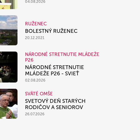
04.08.2026
RUŽENEC
BOLESTNÝ RUŽENEC
20.12.2021
NÁRODNÉ STRETNUTIE MLÁDEŽE
P26
NÁRODNÉ STRETNUTIE
MLÁDEŽE P26 - SVIEŤ
02.08.2026
SVÄTÉ OMŠE
SVETOVÝ DEŇ STARÝCH
RODIČOV A SENIOROV
26.07.2026