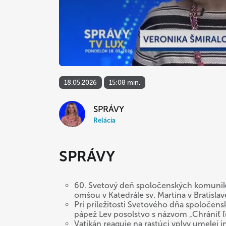
18.05.2026
15:08 min.
SPRÁVY
Relácia
SPRÁVY
60. Svetový deň spoločenských komunika
omšou v Katedrále sv. Martina v Bratislav
Pri príležitosti Svetového dňa spoloče
pápež Lev posolstvo s názvom „Chrániť ľu
Vatikán reaguje na rastúci vplyv umelej 