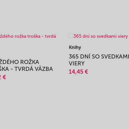
Knihy
365 DNÍ SO SVEDKAM
AŽDÉHO ROŽKA
VIERY
KA - TVRDÁ VÄZBA
14,45 €
2 €