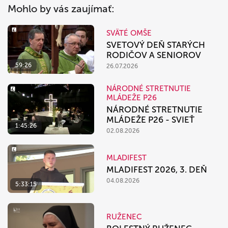
Mohlo by vás zaujímať:
SVÄTÉ OMŠE
SVETOVÝ DEŇ STARÝCH
RODIČOV A SENIOROV
59:26
26.07.2026
NÁRODNÉ STRETNUTIE
MLÁDEŽE P26
NÁRODNÉ STRETNUTIE
MLÁDEŽE P26 - SVIEŤ
1:45:26
02.08.2026
MLADIFEST
MLADIFEST 2026, 3. DEŇ
04.08.2026
5:33:15
RUŽENEC