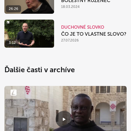
BOLESTNÝ RUŽENEC
18.03.2024
26:26
DUCHOVNÉ SLOVKO
ČO JE TO VLASTNE SLOVO?
27.07.2026
3:12
Ďalšie časti v archíve