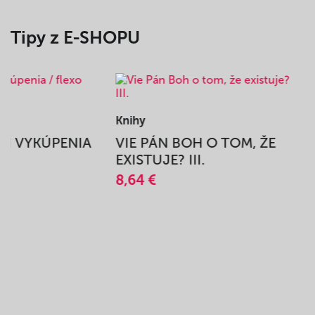
Tipy z E-SHOPU
Knihy
BEH VYKÚPENIA
VIE PÁN BOH O TOM, ŽE
A
EXISTUJE? III.
8,64 €