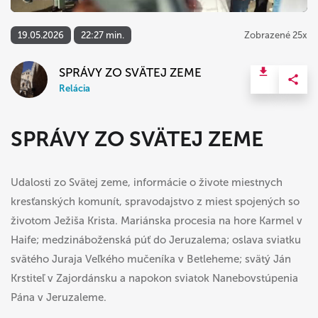
19.05.2026
22:27 min.
Zobrazené 25x
SPRÁVY ZO SVÄTEJ ZEME
Relácia
SPRÁVY ZO SVÄTEJ ZEME
Udalosti zo Svätej zeme, informácie o živote miestnych
kresťanských komunít, spravodajstvo z miest spojených so
životom Ježiša Krista. Mariánska procesia na hore Karmel v
Haife; medzináboženská púť do Jeruzalema; oslava sviatku
svätého Juraja Veľkého mučeníka v Betleheme; svätý Ján
Krstiteľ v Zajordánsku a napokon sviatok Nanebovstúpenia
Pána v Jeruzaleme.