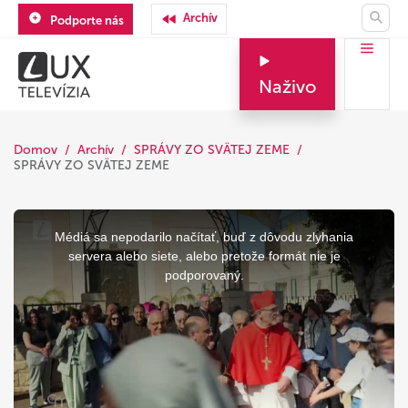
Archív
Podporte nás
Naživo
Domov
Archív
SPRÁVY ZO SVÄTEJ ZEME
SPRÁVY ZO SVÄTEJ ZEME
This
is
a
Médiá sa nepodarilo načítať, buď z dôvodu zlyhania
modal
window.
servera alebo siete, alebo pretože formát nie je
podporovaný.