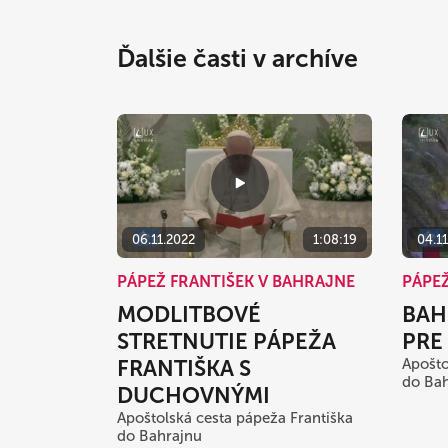
Ďalšie časti v archíve
06.11.2022
1:08:19
04.1
PÁPEŽ FRANTIŠEK V BAHRAJNE
PÁPEŽ
MODLITBOVÉ
BAH
STRETNUTIE PÁPEŽA
PRE
FRANTIŠKA S
Apošto
do Ba
DUCHOVNÝMI
Apoštolská cesta pápeža Františka
do Bahrajnu