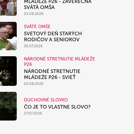
MLÁDEŽE P26 - ZÁVEREČNÁ
SVÄTÁ OMŠA
02.08.2026
SVÄTÉ OMŠE
SVETOVÝ DEŇ STARÝCH
RODIČOV A SENIOROV
26.07.2026
NÁRODNÉ STRETNUTIE MLÁDEŽE
P26
NÁRODNÉ STRETNUTIE
MLÁDEŽE P26 - SVIEŤ
02.08.2026
DUCHOVNÉ SLOVKO
ČO JE TO VLASTNE SLOVO?
27.07.2026