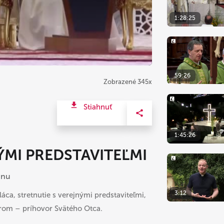
1:28:25
59:26
Zobrazené 345x
Stiahnuť
1:45:26
ÝMI PREDSTAVITEĽMI
jnu
3:12
áca, stretnutie s verejnými predstaviteľmi,
rom – príhovor Svätého Otca.