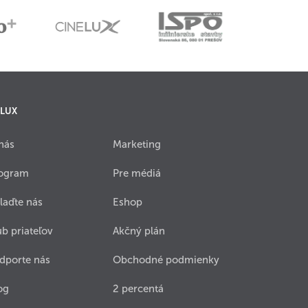
 LUX
nás
Marketing
ogram
Pre médiá
laďte nás
Eshop
ub priateľov
Akčný plán
dporte nás
Obchodné podmienky
og
2 percentá