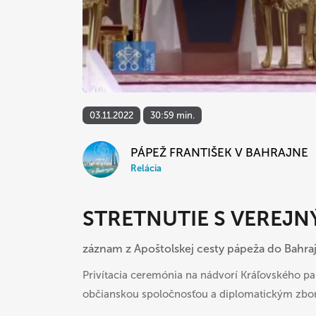
03.11.2022
30:59 min.
PÁPEŽ FRANTIŠEK V BAHRAJNE
Relácia
STRETNUTIE S VEREJN
záznam z Apoštolskej cesty pápeža do Bahra
Privítacia ceremónia na nádvorí Kráľovského pal
občianskou spoločnosťou a diplomatickým zbo