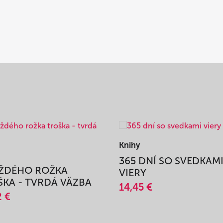
Knihy
365 DNÍ SO SVEDKAM
AŽDÉHO ROŽKA
VIERY
KA - TVRDÁ VÄZBA
14,45 €
2 €