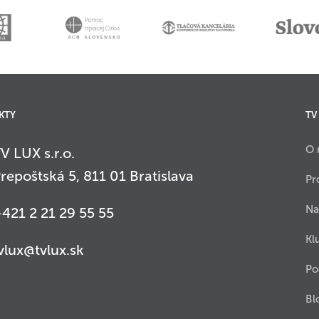
KTY
TV
O 
V LUX s.r.o.
repoštská 5, 811 01 Bratislava
Pr
Na
421 2 21 29 55 55
Kl
vlux@tvlux.sk
Po
Bl