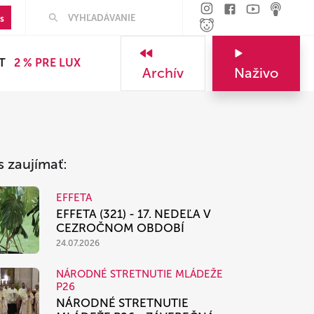
Hľadať
s
T
2 % PRE LUX
Archív
Naživo
s zaujímať:
EFFETA
EFFETA (321) - 17. NEDEĽA V
CEZROČNOM OBDOBÍ
24.07.2026
NÁRODNÉ STRETNUTIE MLÁDEŽE
P26
NÁRODNÉ STRETNUTIE