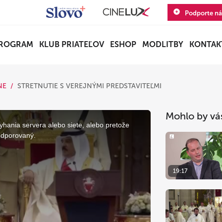
Podporte ná
ROGRAM
KLUB PRIATEĽOV
ESHOP
MODLITBY
KONTAK
NE
STRETNUTIE S VEREJNÝMI PREDSTAVITEĽMI
Mohlo by vá
yhania servera alebo siete, alebo pretože
odporovaný.
19:17