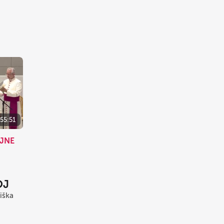
55:51
AJNE
OJ
iška