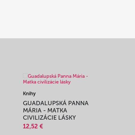
Knihy
Knihy
I
GUADALUPSKÁ PANNA
ZAŽIŤ M
MÁRIA - MATKA
SPRIEVO
CIVILIZÁCIE LÁSKY
12,51 €
12,52 €