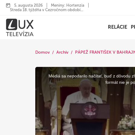
5. augusta 2026
Meniny: Hortenzia
Streda 18. týždňa v Cezročnom období...
RELÁCIE
P
Domov
Archív
PÁPEŽ FRANTIŠEK V BAHRAJ
This
is
a
Médiá sa nepodarilo načítať, buď z dôvodu zl
modal
window.
formát nie je p