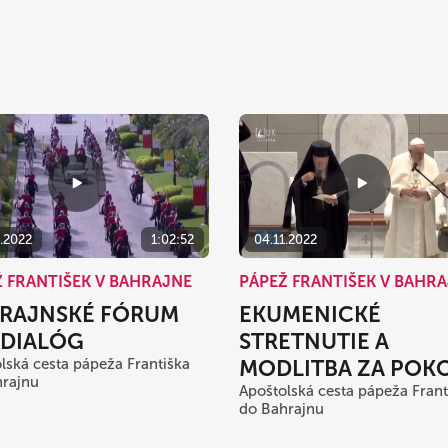
1.2022
1:02:52
04.11.2022
 FRANTIŠEK V BAHRAJNE
PÁPEŽ FRANTIŠEK V BAHR
RAJNSKÉ FÓRUM
EKUMENICKÉ
 DIALÓG
STRETNUTIE A
lská cesta pápeža Františka
MODLITBA ZA POK
hrajnu
Apoštolská cesta pápeža Frant
do Bahrajnu