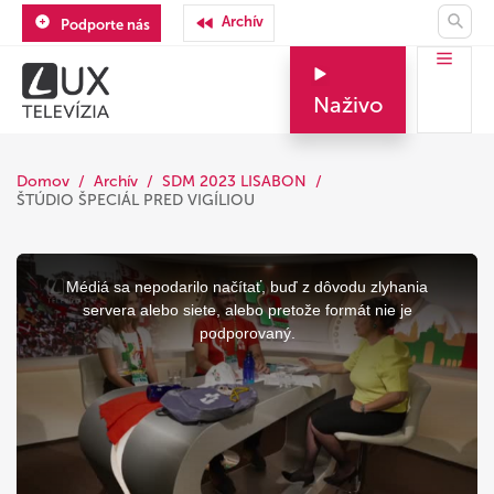
Archív
Podporte nás
Naživo
Domov
Archív
SDM 2023 LISABON
ŠTÚDIO ŠPECIÁL PRED VIGÍLIOU
This
is
a
Médiá sa nepodarilo načítať, buď z dôvodu zlyhania
modal
window.
servera alebo siete, alebo pretože formát nie je
podporovaný.