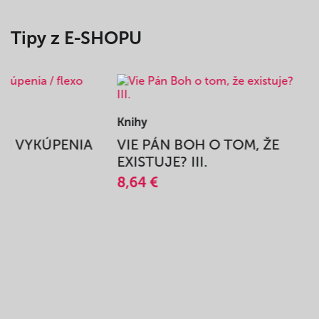
Tipy z E-SHOPU
Knihy
BEH VYKÚPENIA
VIE PÁN BOH O TOM, ŽE
A
EXISTUJE? III.
8,64 €