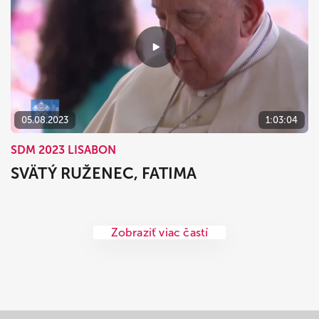
05.08.2023
1:03:04
SDM 2023 LISABON
SVÄTÝ RUŽENEC, FATIMA
Zobraziť viac častí