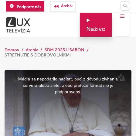
Archív
Podporte nás
Naživo
Domov
Archív
SDM 2023 LISABON
STRETNUTIE S DOBROVOĽNÍKMI
This
is
a
Médiá sa nepodarilo načítať, buď z dôvodu zlyhania
modal
window.
servera alebo siete, alebo pretože formát nie je
podporovaný.