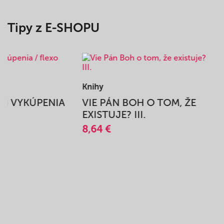
Tipy z E-SHOPU
Knihy
BEH VYKÚPENIA
VIE PÁN BOH O TOM, ŽE
A
EXISTUJE? III.
8,64 €