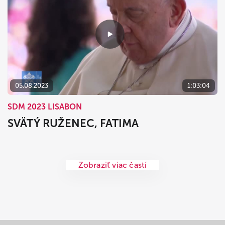
05.08.2023
1:03:04
SDM 2023 LISABON
SVÄTÝ RUŽENEC, FATIMA
Zobraziť viac častí