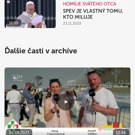
HOMÍLIE SVÄTÉHO OTCA
SPEV JE VLASTNÝ TOMU,
KTO MILUJE
11:01
23.11.2025
Ďalšie časti v archíve
06.08.2023
12:46