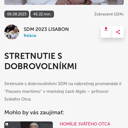
06.08.2023
46:22 min.
Zobrazené 1224x
SDM 2023 LISABON
Relácia
STRETNUTIE S
DOBROVOĽNÍKMI
Stretnutie s dobrovoľníkmi SDM na nábrežnej promenáde il
“Passeio marítimo“ v mestskej časti Algés – príhovor
Svätého Otca.
Mohlo by vás zaujímať:
HOMÍLIE SVÄTÉHO OTCA