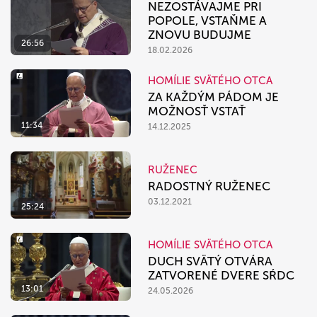
NEZOSTÁVAJME PRI
POPOLE, VSTAŇME A
ZNOVU BUDUJME
26:56
18.02.2026
HOMÍLIE SVÄTÉHO OTCA
ZA KAŽDÝM PÁDOM JE
MOŽNOSŤ VSTAŤ
11:34
14.12.2025
RUŽENEC
RADOSTNÝ RUŽENEC
03.12.2021
25:24
HOMÍLIE SVÄTÉHO OTCA
DUCH SVÄTÝ OTVÁRA
ZATVORENÉ DVERE SŔDC
13:01
24.05.2026