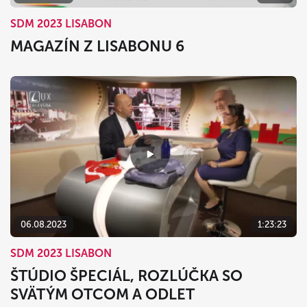
SDM 2023 LISABON
MAGAZÍN Z LISABONU 6
06.08.2023
1:23:23
SDM 2023 LISABON
ŠTÚDIO ŠPECIÁL, ROZLÚČKA SO
SVÄTÝM OTCOM A ODLET