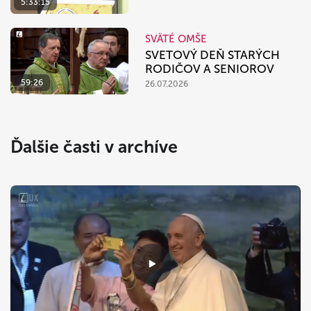
5:33:15
SVÄTÉ OMŠE
SVETOVÝ DEŇ STARÝCH
RODIČOV A SENIOROV
59:26
26.07.2026
Ďalšie časti v archíve