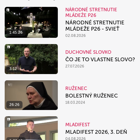
NÁRODNÉ STRETNUTIE
MLÁDEŽE P26
NÁRODNÉ STRETNUTIE
MLÁDEŽE P26 - SVIEŤ
1:45:26
02.08.2026
DUCHOVNÉ SLOVKO
ČO JE TO VLASTNE SLOVO?
27.07.2026
3:12
RUŽENEC
BOLESTNÝ RUŽENEC
18.03.2024
26:26
MLADIFEST
MLADIFEST 2026, 3. DEŇ
04.08.2026