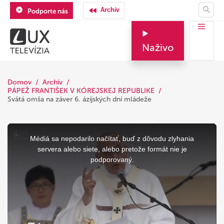
Archív
Podporte nás
Naživo
Domov
Archív
PÁPEŽ FRANTIŠEK V KÓREJSKEJ REPUBLIKE
Svätá omša na záver 6. ázijských dní mládeže
This
is
a
Médiá sa nepodarilo načítať, buď z dôvodu zlyhania
modal
window.
servera alebo siete, alebo pretože formát nie je
podporovaný.