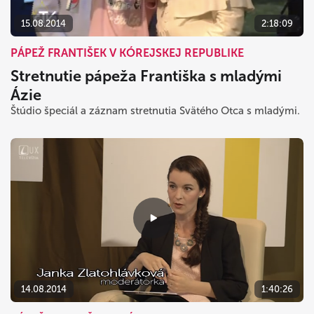
15.08.2014
2:18:09
PÁPEŽ FRANTIŠEK V KÓREJSKEJ REPUBLIKE
Stretnutie pápeža Františka s mladými
Ázie
Štúdio špeciál a záznam stretnutia Svätého Otca s mladými.
14.08.2014
1:40:26