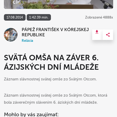
17.08.2014
1:42:39 min.
Zobrazené 4888x
PÁPEŽ FRANTIŠEK V KÓREJSKEJ
REPUBLIKE
Relácia
SVÄTÁ OMŠA NA ZÁVER 6.
ÁZIJSKÝCH DNÍ MLÁDEŽE
Záznam slávnostnej svätej omše zo Svätým Otcom.
Záznam slávnostnej svätej omše zo Svätým Otcom, ktorá
bola záverečným slávením 6. áziských dní mládeže.
Mohlo by vás zaujímať: