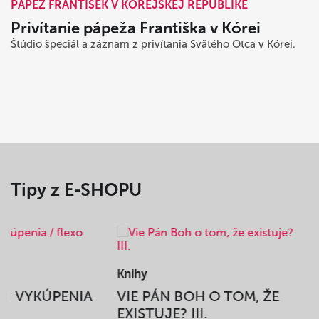
PÁPEŽ FRANTIŠEK V KÓREJSKEJ REPUBLIKE
Privítanie pápeža Františka v Kórei
Štúdio špeciál a záznam z privítania Svätého Otca v Kórei.
Tipy z E-SHOPU
Knihy
BEH VYKÚPENIA
VIE PÁN BOH O TOM, ŽE
A
EXISTUJE? III.