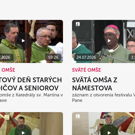
7.2026
59:26
24.07.2026
1
É OMŠE
SVÄTÉ OMŠE
TOVÝ DEŇ STARÝCH
SVÄTÁ OMŠA Z
IČOV A SENIOROV
NÁMESTOVA
 omše z Katedrály sv. Martina v
záznam z otvorenia festivalu 
lave
Pane