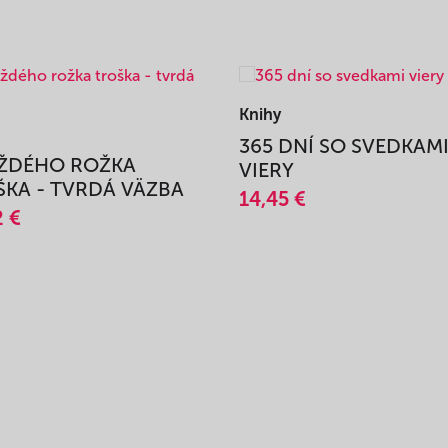
Knihy
365 DNÍ SO SVEDKAM
AŽDÉHO ROŽKA
VIERY
KA - TVRDÁ VÄZBA
14,45 €
2 €