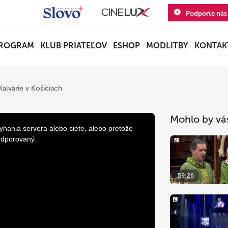
Podporte nás
ROGRAM
KLUB PRIATEĽOV
ESHOP
MODLITBY
KONTAK
alvárie v Košiciach
Mohlo by vá
yhania servera alebo siete, alebo pretože
odporovaný.
59:26