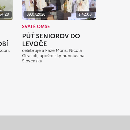
54:28
09.07.2026
1:42:00
SVÄTÉ OMŠE
PÚŤ SENIOROV DO
BÍ
LEVOČE
scoň,
celebruje a káže Mons. Nicola
Girasoli, apoštolský nuncius na
Slovensku