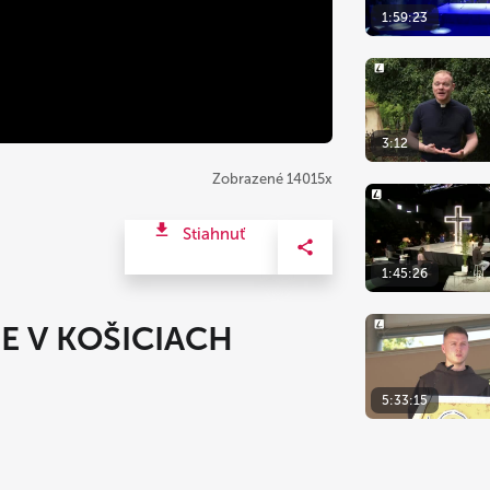
1:59:23
3:12
Zobrazené 14015x
Stiahnuť
1:45:26
E V KOŠICIACH
5:33:15