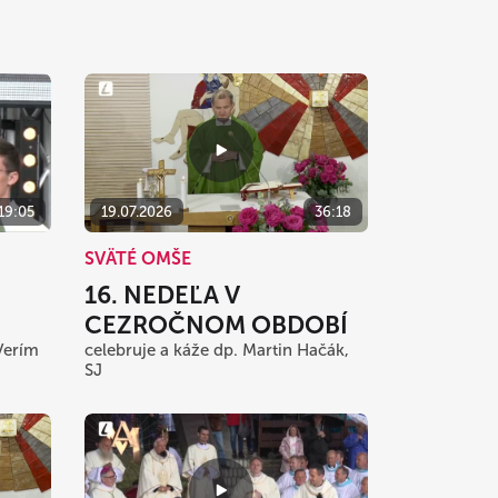
:19:05
19.07.2026
36:18
SVÄTÉ OMŠE
16. NEDEĽA V
CEZROČNOM OBDOBÍ
Verím
celebruje a káže dp. Martin Hačák,
SJ