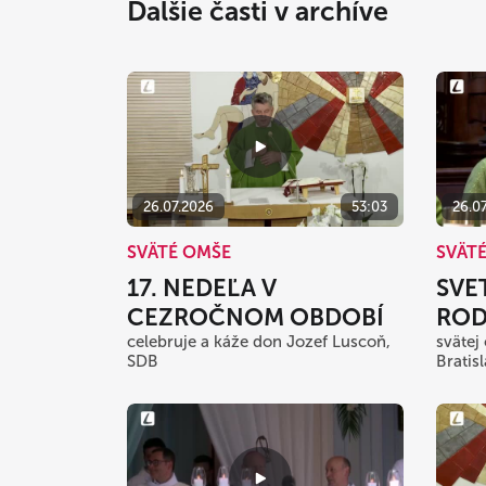
Ďalšie časti v archíve
26.07.2026
53:03
26.0
SVÄTÉ OMŠE
SVÄT
17. NEDEĽA V
SVE
CEZROČNOM OBDOBÍ
ROD
celebruje a káže don Jozef Luscoň,
svätej
SDB
Bratis