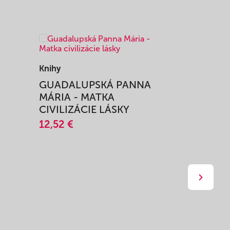
Knihy
Knihy
I
GUADALUPSKÁ PANNA
ZAŽIŤ M
MÁRIA - MATKA
SPRIEVO
CIVILIZÁCIE LÁSKY
12,51 €
12,52 €