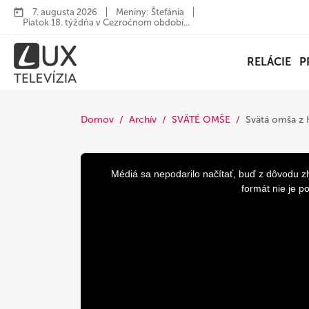
7. augusta 2026
Meniny: Štefánia
Piatok 18. týždňa v Cezročnom období...
RELÁCIE
P
Domov
Archív
SVÄTÉ OMŠE
Svätá omša z K
This
is
a
Médiá sa nepodarilo načítať, buď z dôvodu zl
modal
window.
formát nie je p