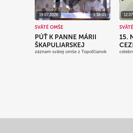
19.07.2026
1:38:01
12.0
SVÄTÉ OMŠE
SVÄT
PÚŤ K PANNE MÁRII
15.
ŠKAPULIARSKEJ
CEZ
záznam svätej omše z Topoľčianok
celebr