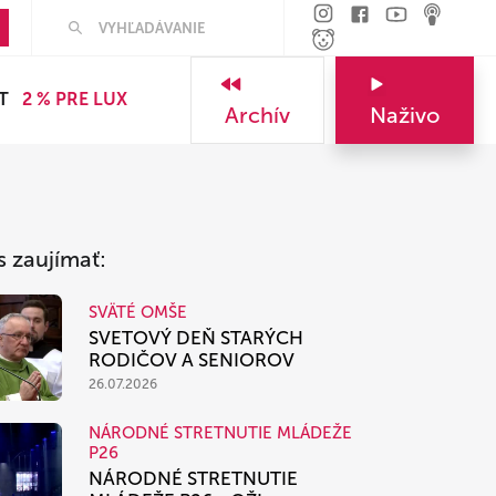
Hľadať
T
2 % PRE LUX
Archív
Naživo
s zaujímať:
SVÄTÉ OMŠE
SVETOVÝ DEŇ STARÝCH
RODIČOV A SENIOROV
26.07.2026
NÁRODNÉ STRETNUTIE MLÁDEŽE
P26
NÁRODNÉ STRETNUTIE