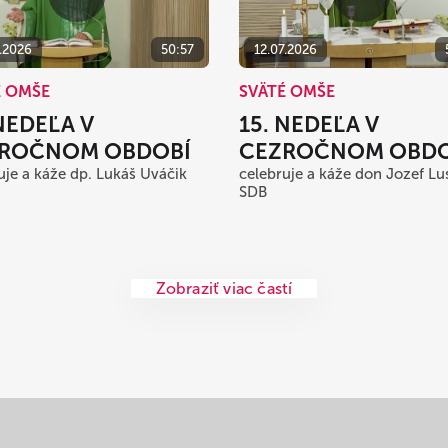
7.2026
50:57
12.07.2026
É OMŠE
SVÄTÉ OMŠE
 NEDEĽA V
15. NEDEĽA V
ROČNOM OBDOBÍ
CEZROČNOM OBDO
uje a káže dp. Lukáš Uváčik
celebruje a káže don Jozef Lu
SDB
Zobraziť viac častí