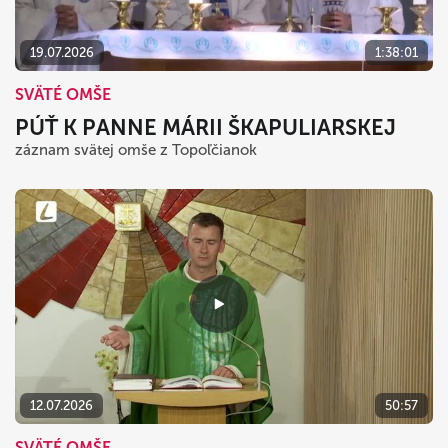
19.07.2026
1:38:01
SVÄTÉ OMŠE
PÚŤ K PANNE MÁRII ŠKAPULIARSKEJ
záznam svätej omše z Topoľčianok
12.07.2026
50:57
SVÄTÉ OMŠE