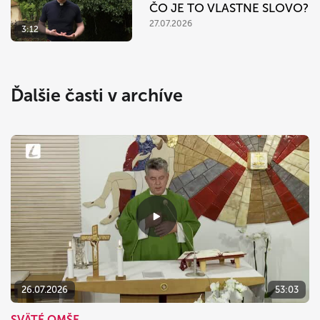
ČO JE TO VLASTNE SLOVO?
27.07.2026
3:12
Ďalšie časti v archíve
26.07.2026
53:03
SVÄTÉ OMŠE