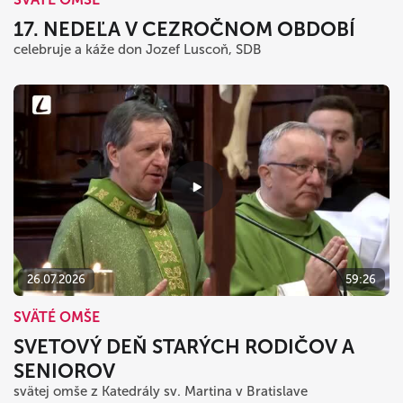
17. NEDEĽA V CEZROČNOM OBDOBÍ
celebruje a káže don Jozef Luscoň, SDB
26.07.2026
59:26
SVÄTÉ OMŠE
SVETOVÝ DEŇ STARÝCH RODIČOV A
SENIOROV
svätej omše z Katedrály sv. Martina v Bratislave