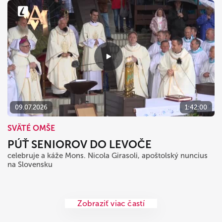
09.07.2026
1:42:00
SVÄTÉ OMŠE
PÚŤ SENIOROV DO LEVOČE
celebruje a káže Mons. Nicola Girasoli, apoštolský nuncius
na Slovensku
Zobraziť viac častí