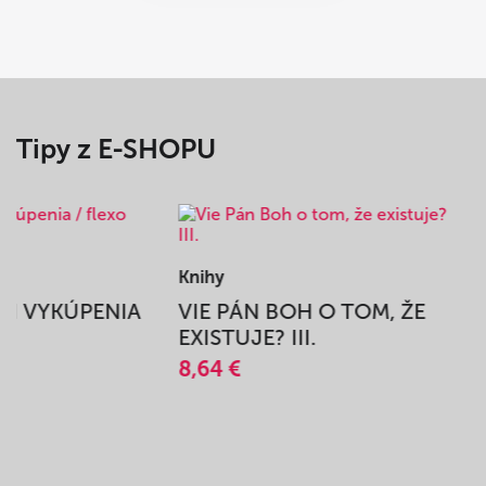
Tipy z E-SHOPU
Knihy
BEH VYKÚPENIA
VIE PÁN BOH O TOM, ŽE
A
EXISTUJE? III.
8,64 €