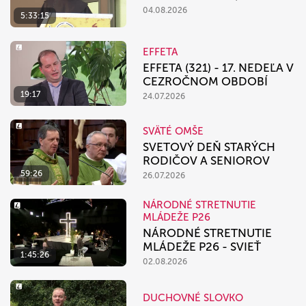
04.08.2026
5:33:15
EFFETA
EFFETA (321) - 17. NEDEĽA V
CEZROČNOM OBDOBÍ
19:17
24.07.2026
SVÄTÉ OMŠE
SVETOVÝ DEŇ STARÝCH
RODIČOV A SENIOROV
59:26
26.07.2026
NÁRODNÉ STRETNUTIE
MLÁDEŽE P26
NÁRODNÉ STRETNUTIE
MLÁDEŽE P26 - SVIEŤ
1:45:26
02.08.2026
DUCHOVNÉ SLOVKO