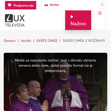
Archív
Podporte nás
Naživo
Domov
Archív
SVÄTÉ OMŠE
SVÄTÁ OMŠA Z ROŽŇAVY
This
is
a
Médiá sa nepodarilo načítať, buď z dôvodu zlyhania
modal
window.
servera alebo siete, alebo pretože formát nie je
podporovaný.