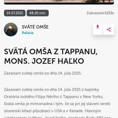
14.07.2015
48:20 min.
Zobrazené 6253x
SVÄTÉ OMŠE
Relácia
SVÄTÁ OMŠA Z TAPPANU,
MONS. JOZEF HAĽKO
Zázanam svätej omše zo dňa 14. júla 2015.
Zázanam svätej omše zo dňa 14. júla 2015 z kaplnky
Oratória svätého Filipa Nériho z Tappanu v New Yorku.
Svätá omša je mimoriadna i tým, že sa pri jej slávení stretli
slovenskí kňazi pôsobiaci v USA a v Kanade. Hlavným