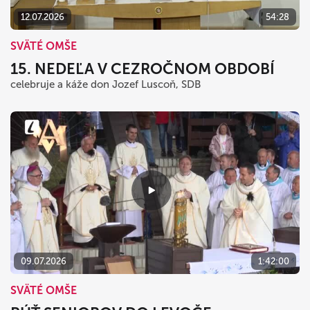
12.07.2026
54:28
SVÄTÉ OMŠE
15. NEDEĽA V CEZROČNOM OBDOBÍ
celebruje a káže don Jozef Luscoň, SDB
09.07.2026
1:42:00
SVÄTÉ OMŠE