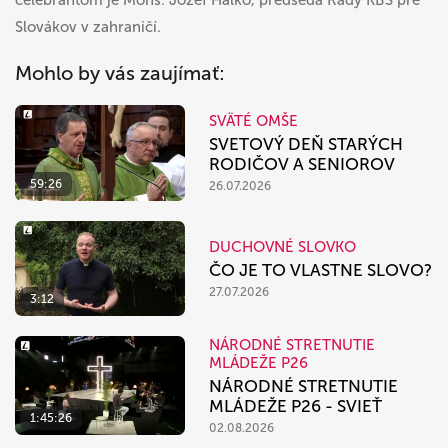
celebrantom je Mons. Jozef Haľko, predseda Rady KBS pre
Slovákov v zahraničí.
Mohlo by vás zaujímať:
SVÄTÉ OMŠE
SVETOVÝ DEŇ STARÝCH
RODIČOV A SENIOROV
59:26
26.07.2026
DUCHOVNÉ SLOVKO
ČO JE TO VLASTNE SLOVO?
27.07.2026
3:12
NÁRODNÉ STRETNUTIE
MLÁDEŽE P26
NÁRODNÉ STRETNUTIE
MLÁDEŽE P26 - SVIEŤ
1:45:26
02.08.2026