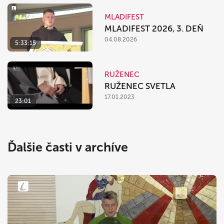
MLADIFEST
MLADIFEST 2026, 3. DEŇ
04.08.2026
5:33:15
RUŽENEC
RUŽENEC SVETLA
17.01.2023
23:01
Ďalšie časti v archíve