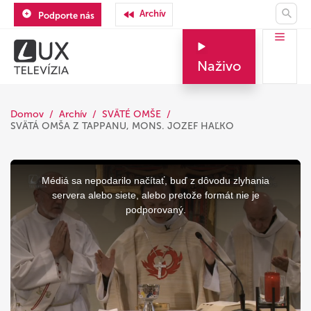
Archív
Podporte nás
Naživo
Domov
Archív
SVÄTÉ OMŠE
SVÄTÁ OMŠA Z TAPPANU, MONS. JOZEF HAĽKO
This
is
a
Médiá sa nepodarilo načítať, buď z dôvodu zlyhania
modal
window.
servera alebo siete, alebo pretože formát nie je
podporovaný.