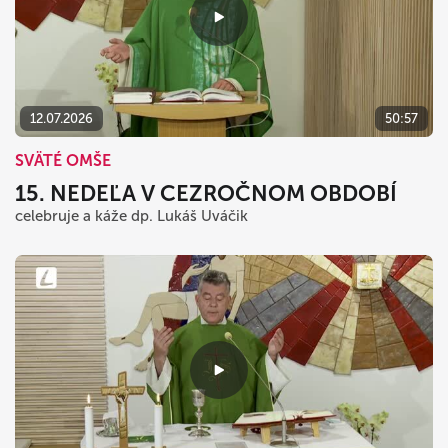
12.07.2026
50:57
SVÄTÉ OMŠE
15. NEDEĽA V CEZROČNOM OBDOBÍ
celebruje a káže dp. Lukáš Uváčik