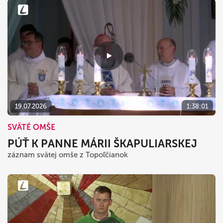
19.07.2026
1:38:01
SVÄTÉ OMŠE
PÚŤ K PANNE MÁRII ŠKAPULIARSKEJ
záznam svätej omše z Topoľčianok