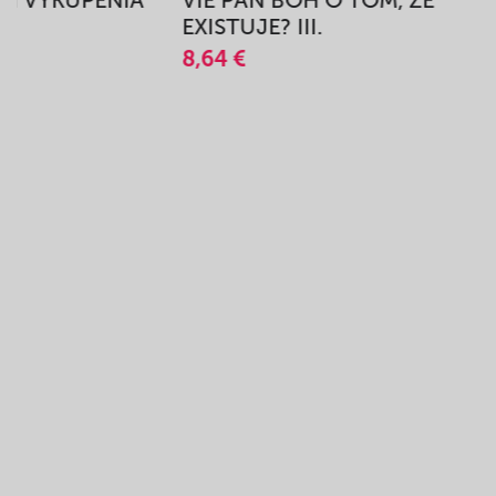
A
EXISTUJE? III.
8,64 €