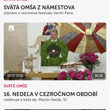
SVÄTÁ OMŠA Z NÁMESTOVA
záznam z otvorenia festivalu Verím Pane
19.07.2026
36:18
SVÄTÉ OMŠE
16. NEDEĽA V CEZROČNOM OBDOBÍ
celebruje a káže dp. Martin Hačák, SJ