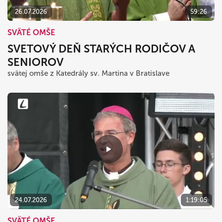
26.07.2026
59:26
SVÄTÉ OMŠE
SVETOVÝ DEŇ STARÝCH RODIČOV A
SENIOROV
svätej omše z Katedrály sv. Martina v Bratislave
24.07.2026
1:19:05
SVÄTÉ OMŠE