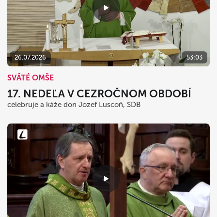
26.07.2026
53:03
SVÄTÉ OMŠE
17. NEDEĽA V CEZROČNOM OBDOBÍ
celebruje a káže don Jozef Luscoň, SDB