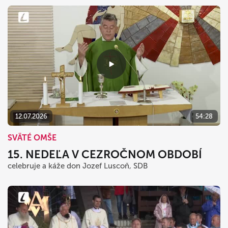
12.07.2026
54:28
SVÄTÉ OMŠE
15. NEDEĽA V CEZROČNOM OBDOBÍ
celebruje a káže don Jozef Luscoň, SDB