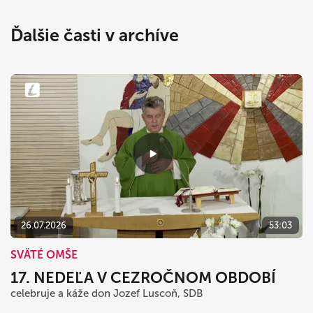
Ďalšie časti v archíve
26.07.2026
53:03
SVÄTÉ OMŠE
17. NEDEĽA V CEZROČNOM OBDOBÍ
celebruje a káže don Jozef Luscoň, SDB