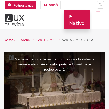
Archív
Podporte nás
Naživo
Domov
Archív
SVÄTÉ OMŠE
SVÄTÁ OMŠA Z USA
This
is
a
Médiá sa nepodarilo načítať, buď z dôvodu zlyhania
modal
window.
servera alebo siete, alebo pretože formát nie je
podporovaný.