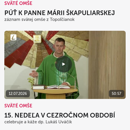
SVÄTÉ OMŠE
PÚŤ K PANNE MÁRII ŠKAPULIARSKEJ
záznam svätej omše z Topoľčianok
12.07.2026
50:57
SVÄTÉ OMŠE
15. NEDEĽA V CEZROČNOM OBDOBÍ
celebruje a káže dp. Lukáš Uváčik