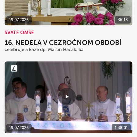
19.07.2026
36:18
SVÄTÉ OMŠE
16. NEDEĽA V CEZROČNOM OBDOBÍ
celebruje a káže dp. Martin Hačák, SJ
19.07.2026
1:38:01