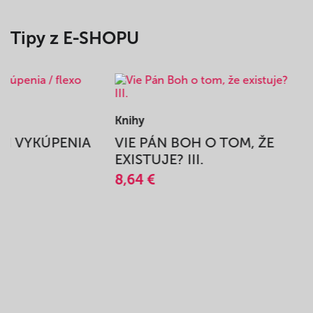
Tipy z E-SHOPU
Knihy
BEH VYKÚPENIA
VIE PÁN BOH O TOM, ŽE
A
EXISTUJE? III.
8,64 €