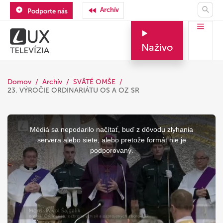
Archív
Podporte nás
Naživo
Domov
Archív
SVÄTÉ OMŠE
23. VÝROČIE ORDINARIÁTU OS A OZ SR
This
is
a
Médiá sa nepodarilo načítať, buď z dôvodu zlyhania
modal
window.
servera alebo siete, alebo pretože formát nie je
podporovaný.