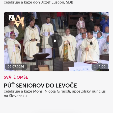
celebruje a káže don Jozef Luscoň, SDB
09.07.2026
1:42:00
SVÄTÉ OMŠE
PÚŤ SENIOROV DO LEVOČE
celebruje a káže Mons. Nicola Girasoli, apoštolský nuncius
na Slovensku