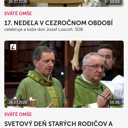
26.07.2026
53:03
SVÄTÉ OMŠE
17. NEDEĽA V CEZROČNOM OBDOBÍ
celebruje a káže don Jozef Luscoň, SDB
26.07.2026
59:26
SVÄTÉ OMŠE
SVETOVÝ DEŇ STARÝCH RODIČOV A