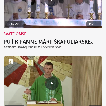
19.07.2026
1:38:01
SVÄTÉ OMŠE
PÚŤ K PANNE MÁRII ŠKAPULIARSKEJ
záznam svätej omše z Topoľčianok