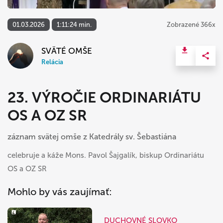
01.03.2026
1:11:24 min.
Zobrazené 366x
SVÄTÉ OMŠE
Relácia
23. VÝROČIE ORDINARIÁTU
OS A OZ SR
záznam svätej omše z Katedrály sv. Šebastiána
celebruje a káže Mons. Pavol Šajgalík, biskup Ordinariátu
OS a OZ SR
Mohlo by vás zaujímať:
DUCHOVNÉ SLOVKO