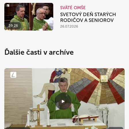
SVÄTÉ OMŠE
SVETOVÝ DEŇ STARÝCH
RODIČOV A SENIOROV
59:26
26.07.2026
Ďalšie časti v archíve