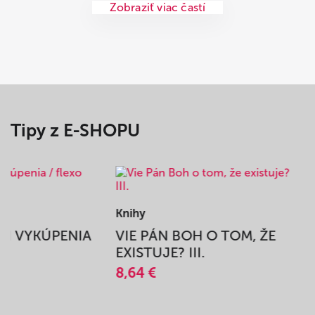
Zobraziť viac častí
Tipy z E-SHOPU
Knihy
BEH VYKÚPENIA
VIE PÁN BOH O TOM, ŽE
A
EXISTUJE? III.
8,64 €