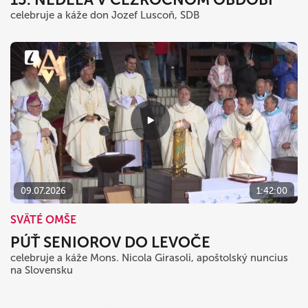
celebruje a káže don Jozef Luscoň, SDB
09.07.2026
1:42:00
SVÄTÉ OMŠE
PÚŤ SENIOROV DO LEVOČE
celebruje a káže Mons. Nicola Girasoli, apoštolský nuncius
na Slovensku