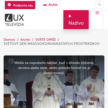
Archív
Podporte nás
Naživo
Domov
Archív
SVÄTÉ OMŠE
SVETOVÝ DEŇ MASOVOKOMUNIKAČNÝCH PROSTRIEDKOV
This
is
a
Médiá sa nepodarilo načítať, buď z dôvodu zlyhania
modal
window.
servera alebo siete, alebo pretože formát nie je
podporovaný.