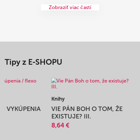
Zobraziť viac častí
Tipy z E-SHOPU
Knihy
BEH VYKÚPENIA
VIE PÁN BOH O TOM, ŽE
A
EXISTUJE? III.
8,64 €