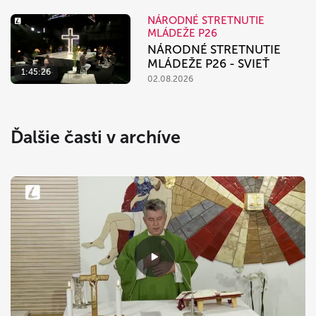
NÁRODNÉ STRETNUTIE
MLÁDEŽE P26
NÁRODNÉ STRETNUTIE
MLÁDEŽE P26 - SVIEŤ
1:45:26
02.08.2026
Ďalšie časti v archíve