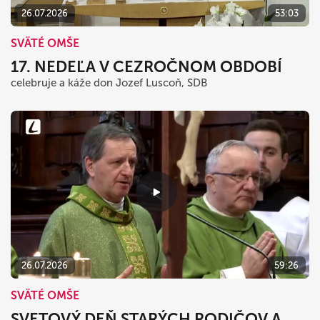
26.07.2026
53:03
SVÄTÉ OMŠE
17. NEDEĽA V CEZROČNOM OBDOBÍ
celebruje a káže don Jozef Luscoň, SDB
26.07.2026
59:26
SVÄTÉ OMŠE
SVETOVÝ DEŇ STARÝCH RODIČOV A