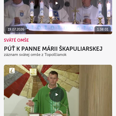
19.07.2026
1:38:01
SVÄTÉ OMŠE
PÚŤ K PANNE MÁRII ŠKAPULIARSKEJ
záznam svätej omše z Topoľčianok