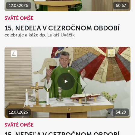
12.07.2026
50:57
SVÄTÉ OMŠE
15. NEDEĽA V CEZROČNOM OBDOBÍ
celebruje a káže dp. Lukáš Uváčik
12.07.2026
54:28
SVÄTÉ OMŠE
15. NEDEĽA V CEZROČNOM OBDOBÍ