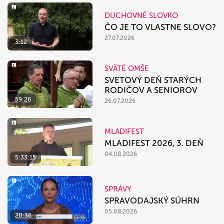
DUCHOVNÉ SLOVKO
ČO JE TO VLASTNE SLOVO?
27.07.2026
3:12
SVÄTÉ OMŠE
SVETOVÝ DEŇ STARÝCH
RODIČOV A SENIOROV
59:26
26.07.2026
MLADIFEST
MLADIFEST 2026, 3. DEŇ
04.08.2026
5:33:15
SPRÁVY
SPRAVODAJSKÝ SÚHRN
05.08.2026
20:36