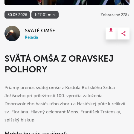
30.05.2026
1:27:01 min.
Zobrazené 278x
SVÄTÉ OMŠE
Relácia
SVÄTÁ OMŠA Z ORAVSKEJ
POLHORY
Priamy prenos svätej omše z Kostola Božského Srdca
Ježišovho pri príležitosti 100. výročia založenia
Dobrovoľného hasičského zboru a Hasičskej púte k relikvii
sv. Floriána. Hlavný celebrant Mons. František Trstenský,
spišský biskup.
Mohlo by vás zaujímať: