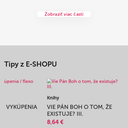
Zobraziť viac častí
Tipy z E-SHOPU
Knihy
BEH VYKÚPENIA
VIE PÁN BOH O TOM, ŽE
A
EXISTUJE? III.
8,64 €