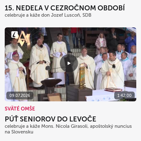
15. NEDEĽA V CEZROČNOM OBDOBÍ
celebruje a káže don Jozef Luscoň, SDB
09.07.2026
1:42:00
SVÄTÉ OMŠE
PÚŤ SENIOROV DO LEVOČE
celebruje a káže Mons. Nicola Girasoli, apoštolský nuncius
na Slovensku