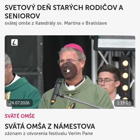
SVETOVÝ DEŇ STARÝCH RODIČOV A
SENIOROV
svätej omše z Katedrály sv. Martina v Bratislave
24.07.2026
1:19:05
SVÄTÉ OMŠE
SVÄTÁ OMŠA Z NÁMESTOVA
záznam z otvorenia festivalu Verím Pane