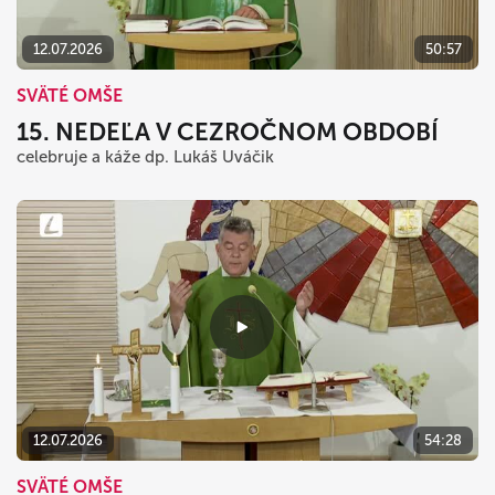
12.07.2026
50:57
SVÄTÉ OMŠE
15. NEDEĽA V CEZROČNOM OBDOBÍ
celebruje a káže dp. Lukáš Uváčik
12.07.2026
54:28
SVÄTÉ OMŠE