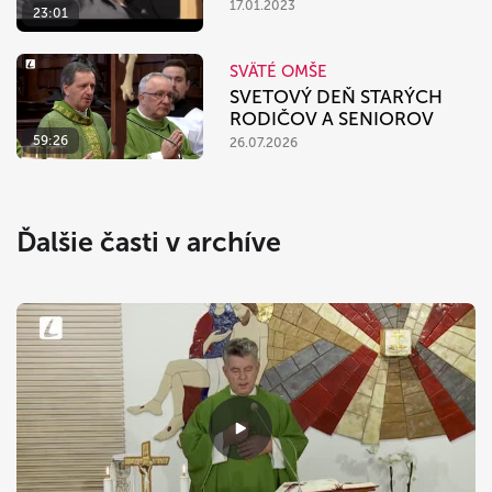
17.01.2023
23:01
SVÄTÉ OMŠE
SVETOVÝ DEŇ STARÝCH
RODIČOV A SENIOROV
59:26
26.07.2026
Ďalšie časti v archíve