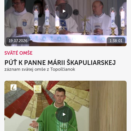
19.07.2026
1:38:01
SVÄTÉ OMŠE
PÚŤ K PANNE MÁRII ŠKAPULIARSKEJ
záznam svätej omše z Topoľčianok