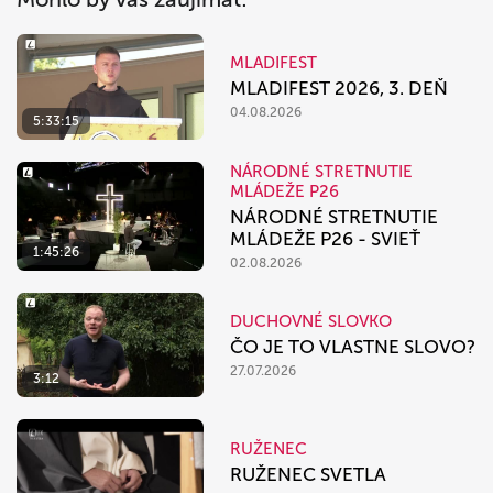
MLADIFEST
MLADIFEST 2026, 3. DEŇ
04.08.2026
5:33:15
NÁRODNÉ STRETNUTIE
MLÁDEŽE P26
NÁRODNÉ STRETNUTIE
MLÁDEŽE P26 - SVIEŤ
1:45:26
02.08.2026
DUCHOVNÉ SLOVKO
ČO JE TO VLASTNE SLOVO?
27.07.2026
3:12
RUŽENEC
RUŽENEC SVETLA