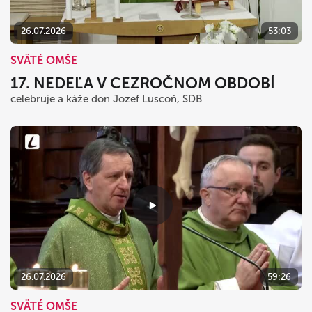
26.07.2026
53:03
SVÄTÉ OMŠE
17. NEDEĽA V CEZROČNOM OBDOBÍ
celebruje a káže don Jozef Luscoň, SDB
26.07.2026
59:26
SVÄTÉ OMŠE