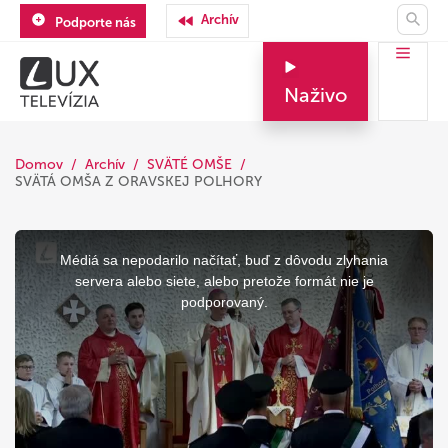
Archív
Podporte nás
Naživo
Domov
Archív
SVÄTÉ OMŠE
SVÄTÁ OMŠA Z ORAVSKEJ POLHORY
This
is
a
Médiá sa nepodarilo načítať, buď z dôvodu zlyhania
modal
window.
servera alebo siete, alebo pretože formát nie je
podporovaný.