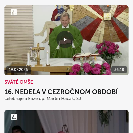
19.07.2026
36:18
SVÄTÉ OMŠE
16. NEDEĽA V CEZROČNOM OBDOBÍ
celebruje a káže dp. Martin Hačák, SJ