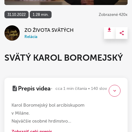
31.10.2022
1:28 min.
Zobrazené 420x
ZO ŽIVOTA SVÄTÝCH
Relácia
SVÄTÝ KAROL BOROMEJSKÝ
Prepis videa
cca 1 min čítania • 140 slov
Karol Boromejský bol arcibiskupom
v Miláne.
Najväčšie osobné hrdinstvo
…
Zobraziť celý prepis