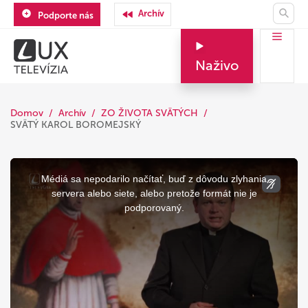
Archív
Podporte nás
Naživo
Domov
Archív
ZO ŽIVOTA SVÄTÝCH
SVÄTÝ KAROL BOROMEJSKÝ
This
is
a
Médiá sa nepodarilo načítať, buď z dôvodu zlyhania
modal
window.
servera alebo siete, alebo pretože formát nie je
podporovaný.