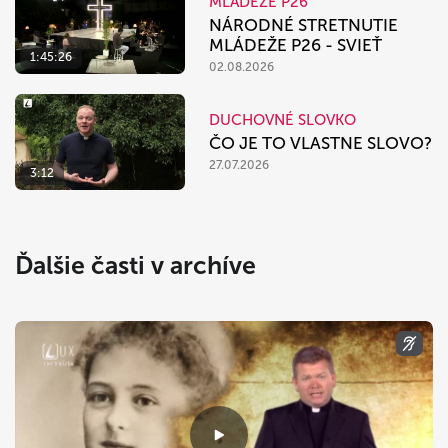
MLÁDEŽE P26
NÁRODNÉ STRETNUTIE
MLÁDEŽE P26 - SVIEŤ
1:45:26
02.08.2026
DUCHOVNÉ SLOVKO
ČO JE TO VLASTNE SLOVO?
27.07.2026
3:12
Ďalšie časti v archíve