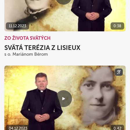
11.12.2023
0:38
ZO ŽIVOTA SVÄTÝCH
SVÄTÁ TERÉZIA Z LISIEUX
s o. Mariánom Bérom
04.12.2023
0:42