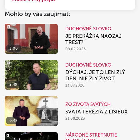
Mohlo by vás zaujímať:
DUCHOVNÉ SLOVKO
JE PREKÁŽKA NAOZAJ
TREST?
3:00
09.02.2026
DUCHOVNÉ SLOVKO
DÝCHAJ, JE TO LEN ZLÝ
DEŇ, NIE ZLÝ ŽIVOT
2:49
13.07.2026
ZO ŽIVOTA SVÄTÝCH
SVÄTÁ TERÉZIA Z LISIEUX
21.08.2023
0:42
NÁRODNÉ STRETNUTIE