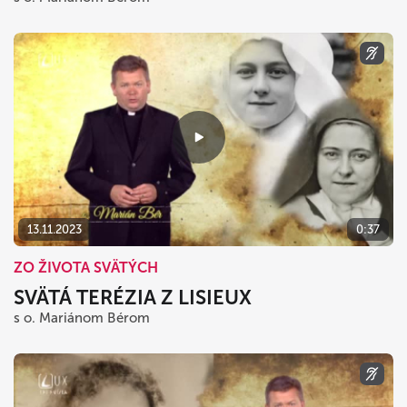
13.11.2023
0:37
ZO ŽIVOTA SVÄTÝCH
SVÄTÁ TERÉZIA Z LISIEUX
s o. Mariánom Bérom