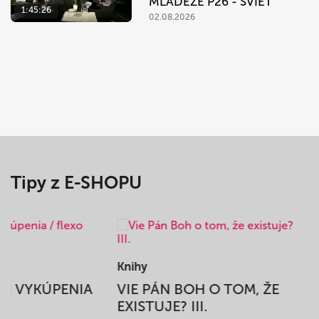
MLÁDEŽE P26 - SVIEŤ
1:45:26
02.08.2026
Tipy z E-SHOPU
Knihy
BEH VYKÚPENIA
VIE PÁN BOH O TOM, ŽE
A
EXISTUJE? III.