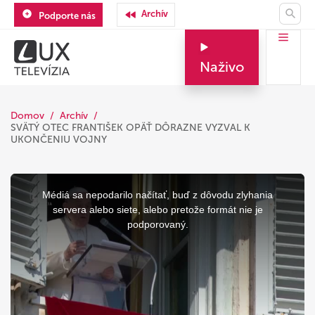
Archív
Podporte nás
Naživo
Domov
Archív
SVÄTÝ OTEC FRANTIŠEK OPÄŤ DÔRAZNE VYZVAL K
UKONČENIU VOJNY
This
is
a
Médiá sa nepodarilo načítať, buď z dôvodu zlyhania
modal
window.
servera alebo siete, alebo pretože formát nie je
podporovaný.