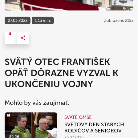
07.03.2022
1:13 min.
Zobrazené 215x
SVÄTÝ OTEC FRANTIŠEK
OPÄŤ DÔRAZNE VYZVAL K
UKONČENIU VOJNY
Mohlo by vás zaujímať:
SVÄTÉ OMŠE
SVETOVÝ DEŇ STARÝCH
RODIČOV A SENIOROV
59:26
26.07.2026