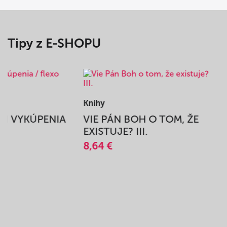
Tipy z E-SHOPU
Knihy
BEH VYKÚPENIA
VIE PÁN BOH O TOM, ŽE
A
EXISTUJE? III.
8,64 €