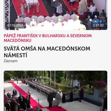
07.05.2019
1:27:32
PÁPEŽ FRANTIŠEK V BULHARSKU A SEVERNOM
MACEDÓNSKU
SVÄTÁ OMŠA NA MACEDÓNSKOM
NÁMESTÍ
Záznam