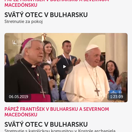
MACEDÓNSKU
SVÄTÝ OTEC V BULHARSKU
Stretnutie za pokoj
06.05.2019
1:23:09
PÁPEŽ FRANTIŠEK V BULHARSKU A SEVERNOM
MACEDÓNSKU
SVÄTÝ OTEC V BULHARSKU
Stretnutie s katolíckou komunitou v Kostole archanjela