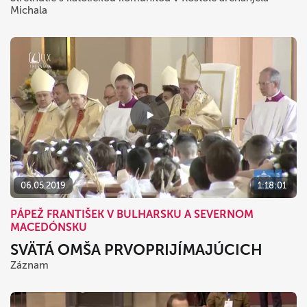
Michala
06.05.2019
1:18:01
PÁPEŽ FRANTIŠEK V BULHARSKU A SEVERNOM
MACEDÓNSKU
SVÄTÁ OMŠA PRVOPRIJÍMAJÚCICH
Záznam