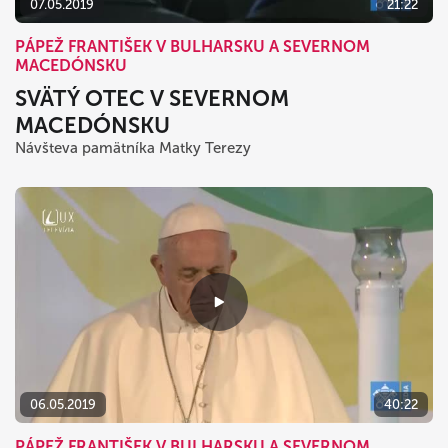
07.05.2019
21:22
PÁPEŽ FRANTIŠEK V BULHARSKU A SEVERNOM
MACEDÓNSKU
SVÄTÝ OTEC V SEVERNOM
MACEDÓNSKU
Návšteva pamätníka Matky Terezy
06.05.2019
40:22
PÁPEŽ FRANTIŠEK V BULHARSKU A SEVERNOM