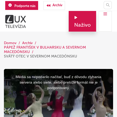
Archív
Podporte nás
Naživo
Domov
Archív
PÁPEŽ FRANTIŠEK V BULHARSKU A SEVERNOM
MACEDÓNSKU
SVÄTÝ OTEC V SEVERNOM MACEDÓNSKU
This
is
a
Médiá sa nepodarilo načítať, buď z dôvodu zlyhania
modal
window.
servera alebo siete, alebo pretože formát nie je
podporovaný.