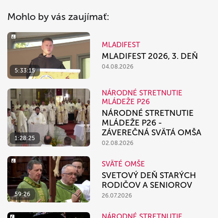
Mohlo by vás zaujímať:
MLADIFEST
MLADIFEST 2026, 3. DEŇ
04.08.2026
5:33:15
NÁRODNÉ STRETNUTIE
MLÁDEŽE P26
NÁRODNÉ STRETNUTIE
MLÁDEŽE P26 -
ZÁVEREČNÁ SVÄTÁ OMŠA
1:28:25
02.08.2026
SVÄTÉ OMŠE
SVETOVÝ DEŇ STARÝCH
RODIČOV A SENIOROV
59:26
26.07.2026
NÁRODNÉ STRETNUTIE