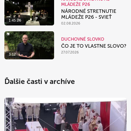
MLÁDEŽE P26
NÁRODNÉ STRETNUTIE
MLÁDEŽE P26 - SVIEŤ
1:45:26
02.08.2026
DUCHOVNÉ SLOVKO
ČO JE TO VLASTNE SLOVO?
27.07.2026
3:12
Ďalšie časti v archíve