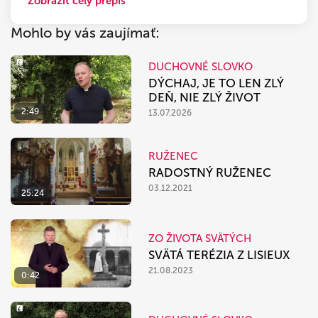
Zobraziť celý prepis
Mohlo by vás zaujímať:
DUCHOVNÉ SLOVKO
DÝCHAJ, JE TO LEN ZLÝ
DEŇ, NIE ZLÝ ŽIVOT
2:49
13.07.2026
RUŽENEC
RADOSTNÝ RUŽENEC
03.12.2021
25:24
ZO ŽIVOTA SVÄTÝCH
SVÄTÁ TERÉZIA Z LISIEUX
21.08.2023
0:42