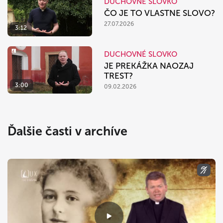
DUCHOVNÉ SLOVKO
ČO JE TO VLASTNE SLOVO?
27.07.2026
3:12
DUCHOVNÉ SLOVKO
JE PREKÁŽKA NAOZAJ
TREST?
3:00
09.02.2026
Ďalšie časti v archíve