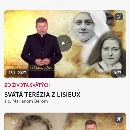
13.11.2023
0:37
ZO ŽIVOTA SVÄTÝCH
SVÄTÁ TERÉZIA Z LISIEUX
s o. Mariánom Bérom