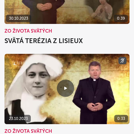
30.10.2023
0:39
ZO ŽIVOTA SVÄTÝCH
SVÄTÁ TERÉZIA Z LISIEUX
23.10.2023
0:33
ZO ŽIVOTA SVÄTÝCH