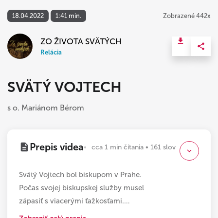
18.04.2022
1:41 min.
Zobrazené 442x
ZO ŽIVOTA SVÄTÝCH
Relácia
SVÄTÝ VOJTECH
s o. Mariánom Bérom
Prepis videa
cca 1 min čítania • 161 slov
Svätý Vojtech bol biskupom v Prahe.
Počas svojej biskupskej služby musel
zápasiť s viacerými ťažkosťami.
…