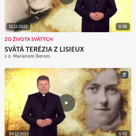
11.12.2023
0:38
ZO ŽIVOTA SVÄTÝCH
SVÄTÁ TERÉZIA Z LISIEUX
s o. Mariánom Bérom
04.12.2023
0:42