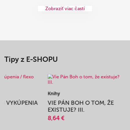
Zobraziť viac častí
Tipy z E-SHOPU
Knihy
BEH VYKÚPENIA
VIE PÁN BOH O TOM, ŽE
A
EXISTUJE? III.
8,64 €