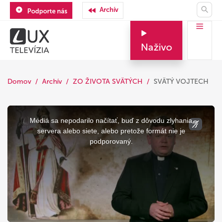
Archív
Podporte nás
Naživo
Domov
Archív
ZO ŽIVOTA SVÄTÝCH
SVÄTÝ VOJTECH
This
is
a
Médiá sa nepodarilo načítať, buď z dôvodu zlyhania
modal
window.
servera alebo siete, alebo pretože formát nie je
podporovaný.