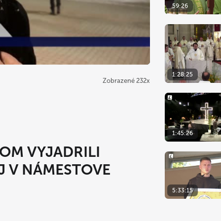
59:26
1:28:25
Zobrazené 232x
1:45:26
OM VYJADRILI
J V NÁMESTOVE
5:33:15