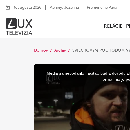
6. augusta 2026
Meniny: Jozefína
Premenenie Pána
RELÁCIE
P
Domov
Archív
SVIEČKOVÝM POCHODOM VYJ
This
is
a
Médiá sa nepodarilo načítať, buď z dôvodu zl
modal
window.
formát nie je p