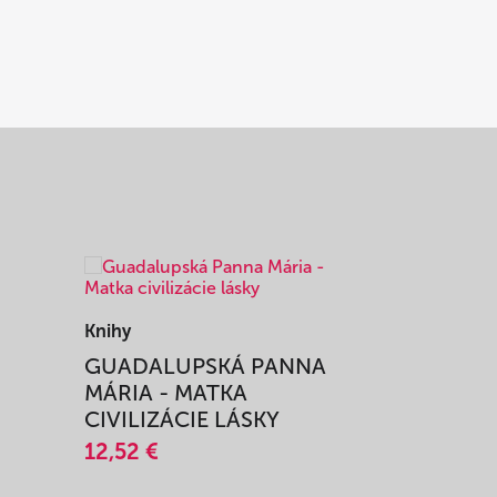
Knihy
Knihy
I
GUADALUPSKÁ PANNA
ZAŽIŤ M
MÁRIA - MATKA
SPRIEVO
CIVILIZÁCIE LÁSKY
12,51 €
12,52 €