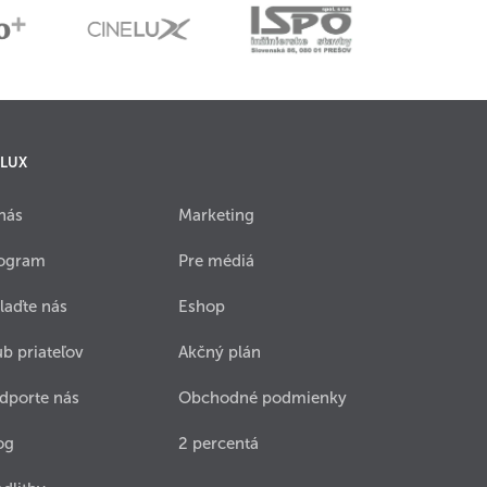
 LUX
nás
Marketing
ogram
Pre médiá
laďte nás
Eshop
ub priateľov
Akčný plán
dporte nás
Obchodné podmienky
og
2 percentá