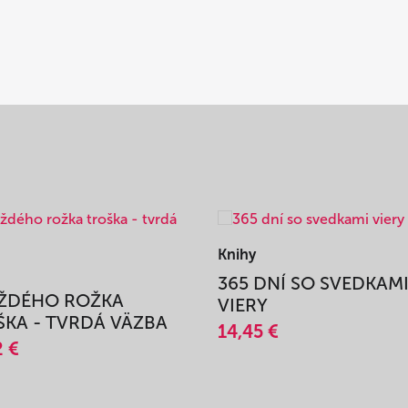
Knihy
365 DNÍ SO SVEDKAM
AŽDÉHO ROŽKA
VIERY
KA - TVRDÁ VÄZBA
14,45 €
2 €