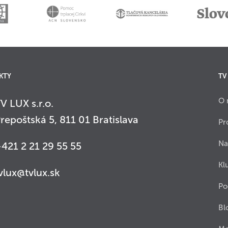
KTY
TV
O 
V LUX s.r.o.
repoštská 5, 811 01 Bratislava
Pr
Na
421 2 21 29 55 55
Kl
vlux@tvlux.sk
Po
Bl