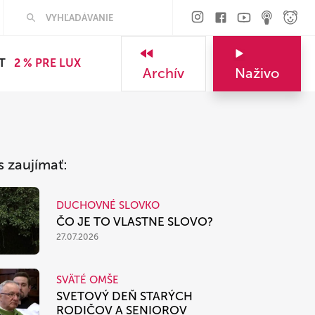
Hľadať
T
2 % PRE LUX
Archív
Naživo
s zaujímať:
DUCHOVNÉ SLOVKO
ČO JE TO VLASTNE SLOVO?
27.07.2026
SVÄTÉ OMŠE
SVETOVÝ DEŇ STARÝCH
RODIČOV A SENIOROV