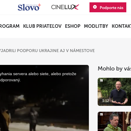
Podporte nás
ROGRAM
KLUB PRIATEĽOV
ESHOP
MODLITBY
KONTAK
ADRILI PODPORU UKRAJINE AJ V NÁMESTOVE
Mohlo by vá
yhania servera alebo siete, alebo pretože
odporovaný.
3:12