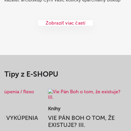
Zobraziť viac častí
Tipy z E-SHOPU
Knihy
BEH VYKÚPENIA
VIE PÁN BOH O TOM, ŽE
A
EXISTUJE? III.