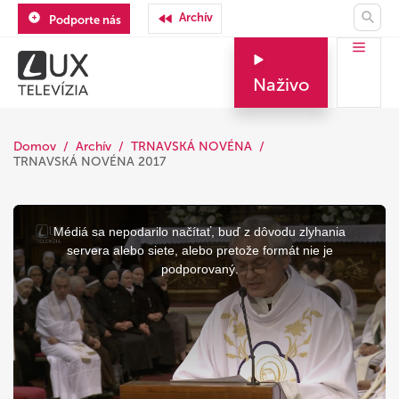
Archív
Podporte nás
Naživo
Domov
Archív
TRNAVSKÁ NOVÉNA
TRNAVSKÁ NOVÉNA 2017
This
is
a
Médiá sa nepodarilo načítať, buď z dôvodu zlyhania
modal
window.
servera alebo siete, alebo pretože formát nie je
podporovaný.