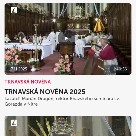
17.11.2025
1:40:56
TRNAVSKÁ NOVÉNA
TRNAVSKÁ NOVÉNA 2025
kazateľ: Marián Dragúň, rektor Kňazského seminára sv.
Gorazda v Nitre