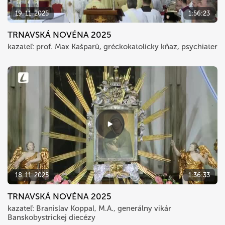
19. 11. 2025
1:56:23
TRNAVSKÁ NOVÉNA 2025
kazateľ: prof. Max Kašparů, gréckokatolícky kňaz, psychiater
18. 11. 2025
1:36:33
TRNAVSKÁ NOVÉNA 2025
kazateľ: Branislav Koppal, M.A., generálny vikár
Banskobystrickej diecézy