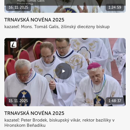
16. 11. 2025
1:24:59
TRNAVSKÁ NOVÉNA 2025
kazateľ: Mons. Tomáš Galis, žilinský diecézny biskup
15. 11. 2025
1:48:37
TRNAVSKÁ NOVÉNA 2025
kazateľ: Peter Brodek, biskupský vikár, rektor baziliky v
Hronskom Beňadiku