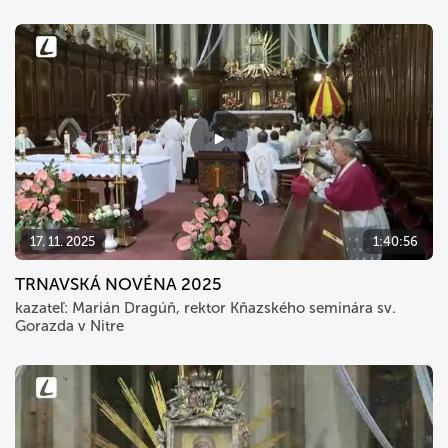
17. 11. 2025
1:40:56
TRNAVSKÁ NOVÉNA 2025
kazateľ: Marián Dragúň, rektor Kňazského seminára sv.
Gorazda v Nitre