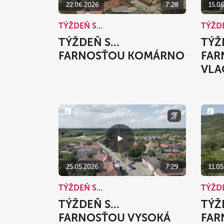
22.06.2026
7:28
15.0
TÝŽDEŇ S...
TÝŽDE
TÝŽDEŇ S...
TÝŽD
FARNOSŤOU KOMÁRNO
FAR
VLA
25.05.2026
7:29
11.0
TÝŽDEŇ S...
TÝŽDE
TÝŽDEŇ S...
TÝŽD
FARNOSŤOU VYSOKÁ
FAR