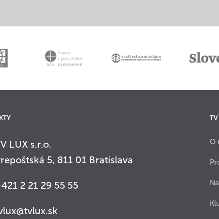
KTY
TV
O 
V LUX s.r.o.
repoštská 5, 811 01 Bratislava
Pr
Na
421 2 21 29 55 55
Kl
vlux@tvlux.sk