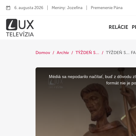
6. augusta 2026
Meniny: Jozefína
Premenenie Pána
RELÁCIE
P
Domov
Archív
TÝŽDEŇ S...
TÝŽDEŇ S... 
This
is
a
Médiá sa nepodarilo načítať, buď z dôvodu zl
modal
window.
formát nie je p