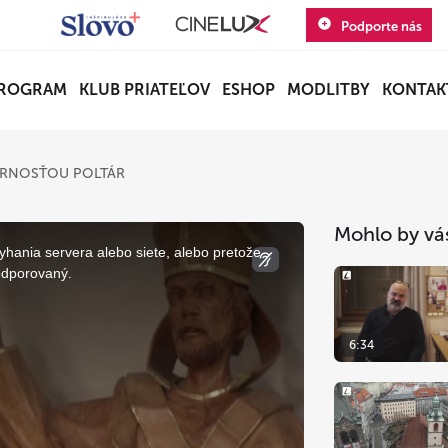
Podporte nás
ROGRAM
KLUB PRIATEĽOV
ESHOP
MODLITBY
KONTAK
FARNOSŤOU POLTÁR
Mohlo by vá
yhania servera alebo siete, alebo pretože
odporovaný.
6:34