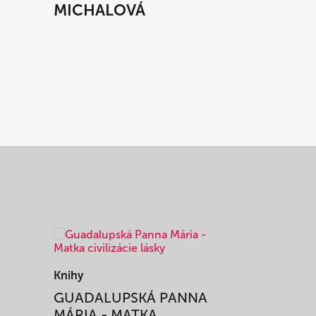
MICHALOVÁ
Knihy
Knihy
I
GUADALUPSKÁ PANNA
ZAŽIŤ M
MÁRIA - MATKA
SPRIEVO