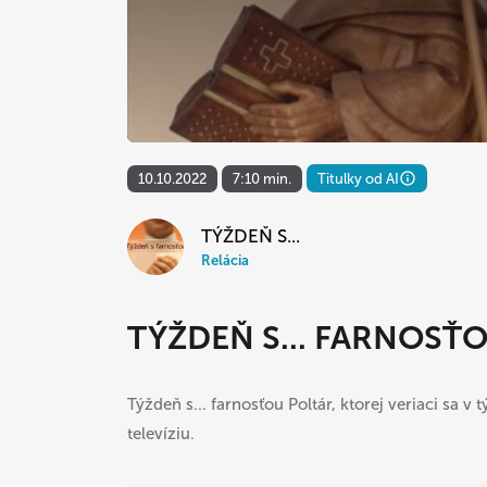
10.10.2022
7:10 min.
Titulky od AI
TÝŽDEŇ S...
Relácia
TÝŽDEŇ S... FARNOSŤ
Týždeň s... farnosťou Poltár, ktorej veriaci sa 
televíziu.