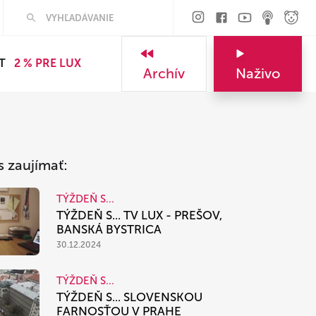
Hľadať
T
2 % PRE LUX
Archív
Naživo
s zaujímať:
TÝŽDEŇ S...
TÝŽDEŇ S... TV LUX - PREŠOV,
BANSKÁ BYSTRICA
30.12.2024
TÝŽDEŇ S...
TÝŽDEŇ S... SLOVENSKOU
FARNOSŤOU V PRAHE