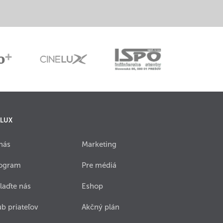
 LUX
nás
Marketing
ogram
Pre médiá
laďte nás
Eshop
ub priateľov
Akčný plán