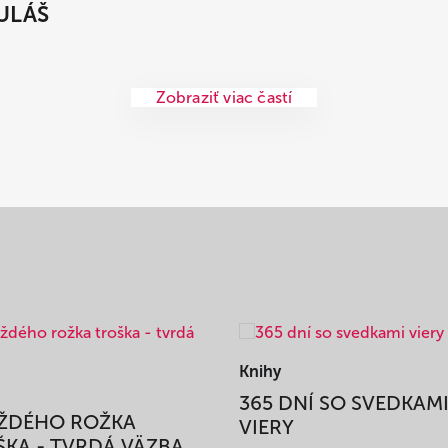
ULÁŠ
Zobraziť viac častí
Knihy
365 DNÍ SO SVEDKAM
AŽDÉHO ROŽKA
VIERY
KA - TVRDÁ VÄZBA