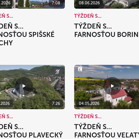
6.2026
7:08
08.06.2026
Ň S...
TÝŽDEŇ S...
EŇ S...
TÝŽDEŇ S...
NOSŤOU SPIŠSKÉ
FARNOSŤOU BORIN
CHY
5.2026
7:26
04.05.2026
Ň S...
TÝŽDEŇ S...
EŇ S...
TÝŽDEŇ S...
NOSŤOU PLAVECKÝ
FARNOSŤOU VEĽAT