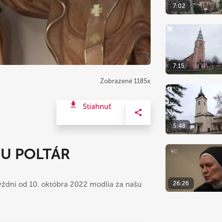
7:02
7:15
Zobrazené 1185x
Stiahnuť
5:48
OU POLTÁR
26:26
v týždni od 10. októbra 2022 modlia za našu