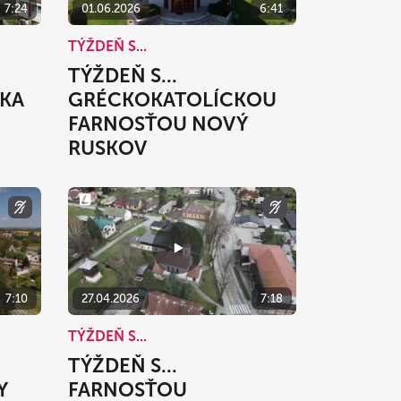
7:24
01.06.2026
6:41
TÝŽDEŇ S...
TÝŽDEŇ S...
KA
GRÉCKOKATOLÍCKOU
FARNOSŤOU NOVÝ
RUSKOV
7:10
27.04.2026
7:18
TÝŽDEŇ S...
TÝŽDEŇ S...
Y
FARNOSŤOU