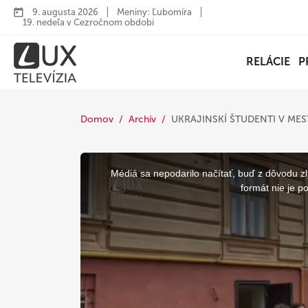
9. augusta 2026
Meniny: Ľubomíra
19. nedeľa v Cezročnom období
RELÁCIE
P
Domov
Archív
UKRAJINSKÍ ŠTUDENTI V M
This
is
a
Médiá sa nepodarilo načítať, buď z dôvodu zl
modal
window.
formát nie je p