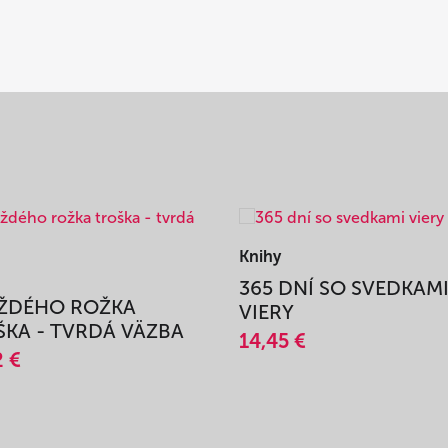
Knihy
365 DNÍ SO SVEDKAM
AŽDÉHO ROŽKA
VIERY
KA - TVRDÁ VÄZBA
14,45 €
2 €