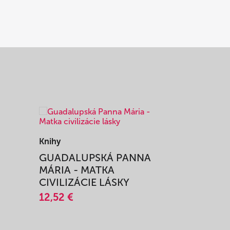
Knihy
Knihy
I
GUADALUPSKÁ PANNA
ZAŽIŤ M
MÁRIA - MATKA
SPRIEVO
CIVILIZÁCIE LÁSKY
12,51 €
12,52 €