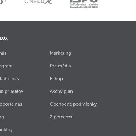
 LUX
nás
Marketing
ogram
Pre médiá
laďte nás
Eshop
ub priateľov
Akčný plán
dporte nás
Obchodné podmienky
og
2 percentá
dlitby