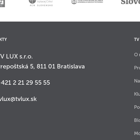
KTY
TV
O 
V LUX s.r.o.
repoštská 5, 811 01 Bratislava
Pr
Na
421 2 21 29 55 55
Kl
vlux@tvlux.sk
Po
Bl
Mo