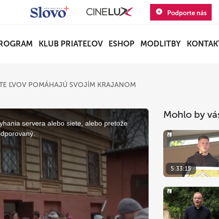
Podporte nás
ROGRAM
KLUB PRIATEĽOV
ESHOP
MODLITBY
KONTAK
ESTE ĽVOV POMÁHAJÚ SVOJÍM KRAJANOM
Mohlo by vá
yhania servera alebo siete, alebo pretože
odporovaný.
5:33:15