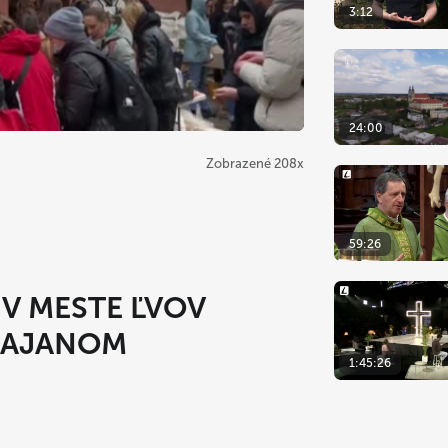
3:12
24:00
Zobrazené 208x
59:26
 V MESTE ĽVOV
RAJANOM
1:45:26