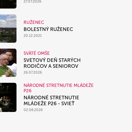
27.07.2026
RUŽENEC
BOLESTNÝ RUŽENEC
20.12.2021
SVÄTÉ OMŠE
SVETOVÝ DEŇ STARÝCH
RODIČOV A SENIOROV
26.07.2026
NÁRODNÉ STRETNUTIE MLÁDEŽE
P26
NÁRODNÉ STRETNUTIE
MLÁDEŽE P26 - SVIEŤ
02.08.2026