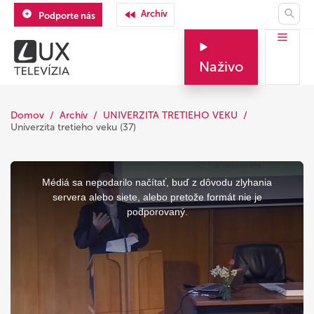
Archív
Podporte nás
Naživo
Domov
Archív
UNIVERZITA TRETIEHO VEKU
Univerzita tretieho veku (37)
This
is
a
Médiá sa nepodarilo načítať, buď z dôvodu zlyhania
modal
window.
servera alebo siete, alebo pretože formát nie je
podporovaný.