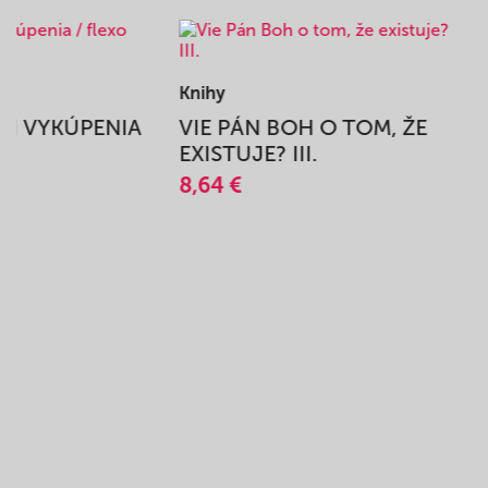
Knihy
BEH VYKÚPENIA
VIE PÁN BOH O TOM, ŽE
A
EXISTUJE? III.
8,64 €