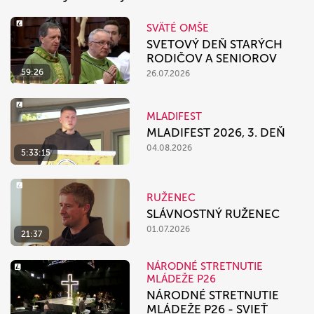
SVÄTÉ OMŠE
SVETOVÝ DEŇ STARÝCH
RODIČOV A SENIOROV
59:26
26.07.2026
MLADIFEST
MLADIFEST 2026, 3. DEŇ
04.08.2026
5:33:15
RUŽENEC
SLÁVNOSTNÝ RUŽENEC
01.07.2026
21:37
NÁRODNÉ STRETNUTIE
MLÁDEŽE P26
NÁRODNÉ STRETNUTIE
MLÁDEŽE P26 - SVIEŤ