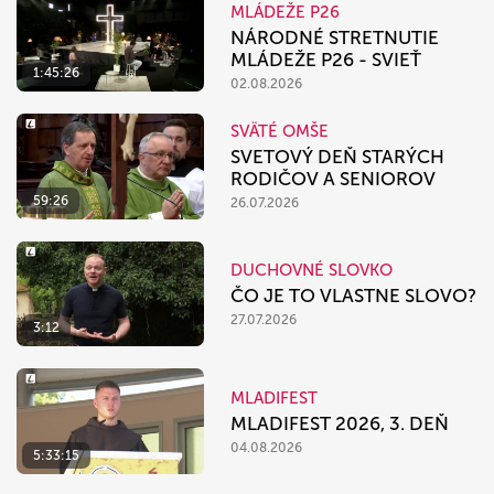
MLÁDEŽE P26
NÁRODNÉ STRETNUTIE
MLÁDEŽE P26 - SVIEŤ
1:45:26
02.08.2026
SVÄTÉ OMŠE
SVETOVÝ DEŇ STARÝCH
RODIČOV A SENIOROV
59:26
26.07.2026
DUCHOVNÉ SLOVKO
ČO JE TO VLASTNE SLOVO?
27.07.2026
3:12
MLADIFEST
MLADIFEST 2026, 3. DEŇ
04.08.2026
5:33:15