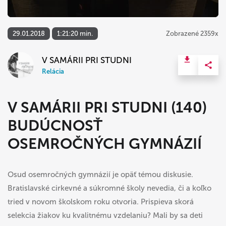
29.01.2018
1:21:20 min.
Zobrazené 2359x
V SAMÁRII PRI STUDNI
Relácia
V SAMÁRII PRI STUDNI (140)
BUDÚCNOSŤ
OSEMROČNÝCH GYMNÁZIÍ
Osud osemročných gymnázií je opäť témou diskusie.
Bratislavské cirkevné a súkromné školy nevedia, či a koľko
tried v novom školskom roku otvoria. Prispieva skorá
selekcia žiakov ku kvalitnému vzdelaniu? Mali by sa deti