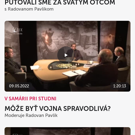
PUTOVALI SME ZA SVÄTÝM OTCOM
s Radovanom Pavlíkom
09.05.2022
1:20:13
V SAMÁRII PRI STUDNI
MÔŽE BYŤ VOJNA SPRAVODLIVÁ?
Moderuje Radovan Pavlík