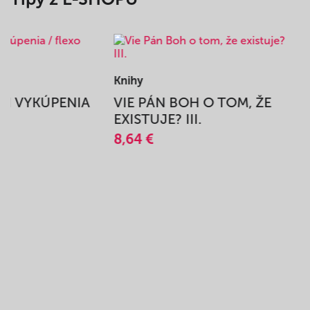
Knihy
BEH VYKÚPENIA
VIE PÁN BOH O TOM, ŽE
A
EXISTUJE? III.
8,64 €