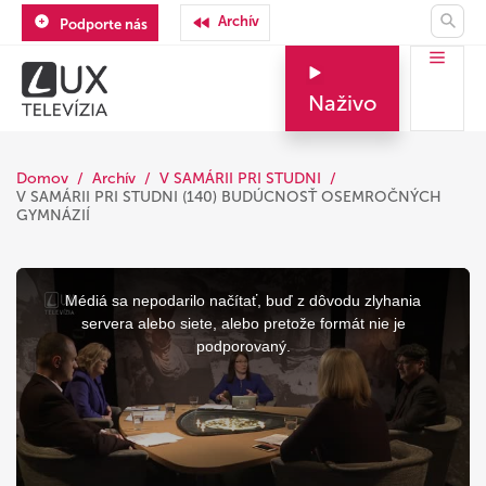
Archív
Podporte nás
Naživo
Domov
Archív
V SAMÁRII PRI STUDNI
V SAMÁRII PRI STUDNI (140) BUDÚCNOSŤ OSEMROČNÝCH
GYMNÁZIÍ
This
is
a
Médiá sa nepodarilo načítať, buď z dôvodu zlyhania
modal
window.
servera alebo siete, alebo pretože formát nie je
podporovaný.