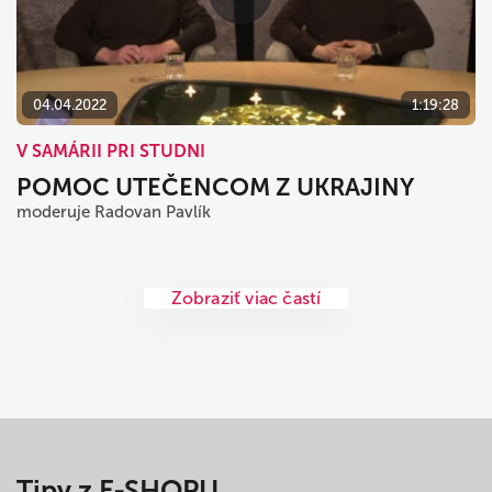
04.04.2022
1:19:28
V SAMÁRII PRI STUDNI
POMOC UTEČENCOM Z UKRAJINY
moderuje Radovan Pavlík
Zobraziť viac častí
Tipy z E-SHOPU