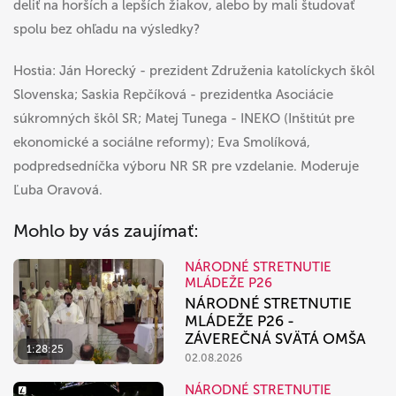
deliť na horších a lepších žiakov, alebo by mali študovať
spolu bez ohľadu na výsledky?
Hostia: Ján Horecký - prezident Združenia katolíckych škôl
Slovenska; Saskia Repčíková - prezidentka Asociácie
súkromných škôl SR; Matej Tunega - INEKO (Inštitút pre
ekonomické a sociálne reformy); Eva Smolíková,
podpredsedníčka výboru NR SR pre vzdelanie. Moderuje
Ľuba Oravová.
Mohlo by vás zaujímať:
NÁRODNÉ STRETNUTIE
MLÁDEŽE P26
NÁRODNÉ STRETNUTIE
MLÁDEŽE P26 -
ZÁVEREČNÁ SVÄTÁ OMŠA
1:28:25
02.08.2026
NÁRODNÉ STRETNUTIE