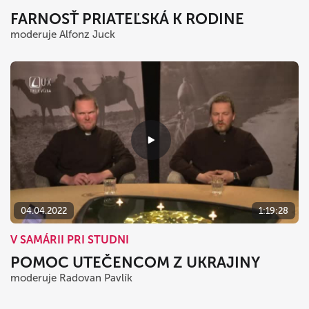
FARNOSŤ PRIATEĽSKÁ K RODINE
moderuje Alfonz Juck
04.04.2022
1:19:28
V SAMÁRII PRI STUDNI
POMOC UTEČENCOM Z UKRAJINY
moderuje Radovan Pavlík