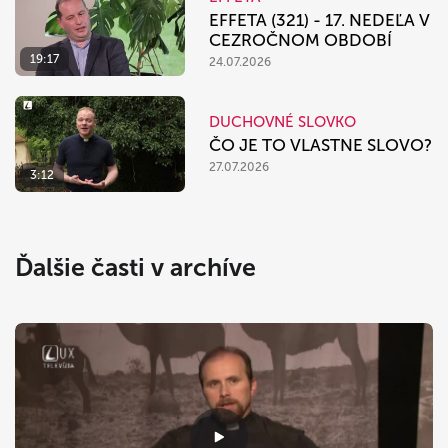
EFFETA (321) - 17. NEDEĽA V
CEZROČNOM OBDOBÍ
19:17
24.07.2026
DUCHOVNÉ SLOVKO
ČO JE TO VLASTNE SLOVO?
27.07.2026
3:12
Ďalšie časti v archíve