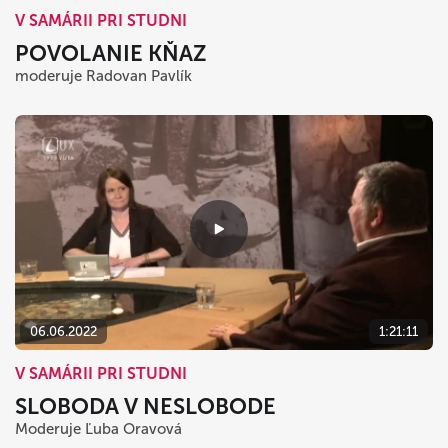
V SAMÁRII PRI STUDNI
POVOLANIE KŇAZ
moderuje Radovan Pavlík
06.06.2022
1:21:11
V SAMÁRII PRI STUDNI
SLOBODA V NESLOBODE
Moderuje Ľuba Oravová