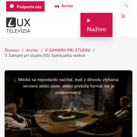
Archív
Podporte nás
Naživo
Domov
Archív
V SAMÁRII PRI STUDNI
V Samárii pri studni (55) Spiritualita relikvií
This
is
a
Médiá sa nepodarilo načítať, buď z dôvodu zlyhania
modal
window.
servera alebo siete, alebo pretože formát nie je
podporovaný.