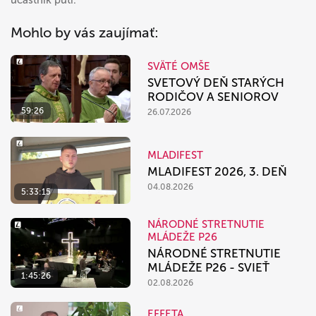
účastník pútí.
Mohlo by vás zaujímať:
SVÄTÉ OMŠE
SVETOVÝ DEŇ STARÝCH
RODIČOV A SENIOROV
59:26
26.07.2026
MLADIFEST
MLADIFEST 2026, 3. DEŇ
04.08.2026
5:33:15
NÁRODNÉ STRETNUTIE
MLÁDEŽE P26
NÁRODNÉ STRETNUTIE
MLÁDEŽE P26 - SVIEŤ
1:45:26
02.08.2026
EFFETA