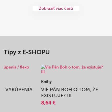
Zobraziť viac častí
Tipy z E-SHOPU
Knihy
BEH VYKÚPENIA
VIE PÁN BOH O TOM, ŽE
A
EXISTUJE? III.
8,64 €