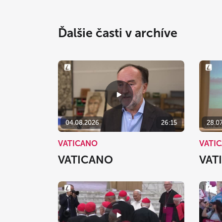
Ďalšie časti v archíve
04.08.2026
26:15
28.0
VATICANO
VATI
VATICANO
VAT