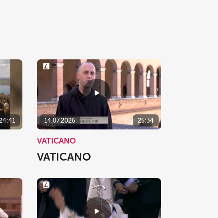
24:41
14.07.2026
25:34
VATICANO
VATICANO