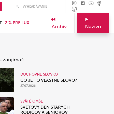
Hľadať
T
2 % PRE LUX
Archív
Naživo
s zaujímať:
DUCHOVNÉ SLOVKO
ČO JE TO VLASTNE SLOVO?
27.07.2026
SVÄTÉ OMŠE
SVETOVÝ DEŇ STARÝCH
RODIČOV A SENIOROV