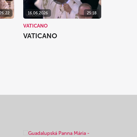
26:22
16.06.2026
25:18
VATICANO
VATICANO