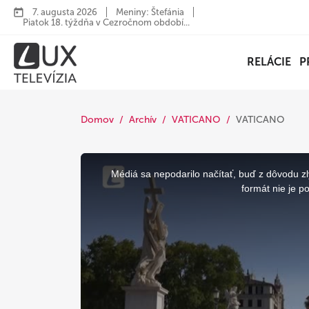
7. augusta 2026
Meniny: Štefánia
Piatok 18. týždňa v Cezročnom období...
RELÁCIE
P
Domov
Archív
VATICANO
VATICANO
This
is
a
Médiá sa nepodarilo načítať, buď z dôvodu zl
modal
window.
formát nie je p