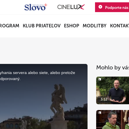
Podporte nás
ROGRAM
KLUB PRIATEĽOV
ESHOP
MODLITBY
KONTAK
Mohlo by vá
yhania servera alebo siete, alebo pretože
odporovaný.
3:12