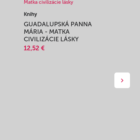
Knihy
Knihy
I
GUADALUPSKÁ PANNA
ZAŽIŤ M
MÁRIA - MATKA
SPRIEVO
CIVILIZÁCIE LÁSKY
12,51 €
12,52 €