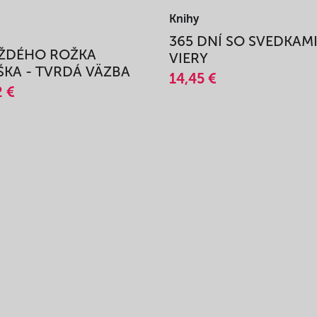
Knihy
365 DNÍ SO SVEDKAM
AŽDÉHO ROŽKA
VIERY
KA - TVRDÁ VÄZBA
14,45 €
2 €