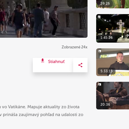
59:26
1:45:26
Zobrazené 24x
Stiahnuť
5:33:15
20:36
n vo Vatikáne. Mapuje aktuality zo života
v prináša zaujímavý pohľad na udalosti zo