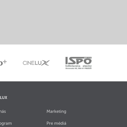
 LUX
nás
Marketing
ogram
Pre médiá