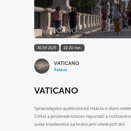
30.09.2025
22:20 min.
VATICANO
Relácia
VATICANO
Spravodajsko-publicistická relácia o dianí niele
Cirkvi a prostredníctvom reportáží a rozhovoro
sveta kresťanstva za hranicami všedných dní.