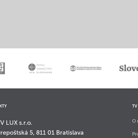
KTY
TV
O 
V LUX s.r.o.
repoštská 5, 811 01 Bratislava
Pr