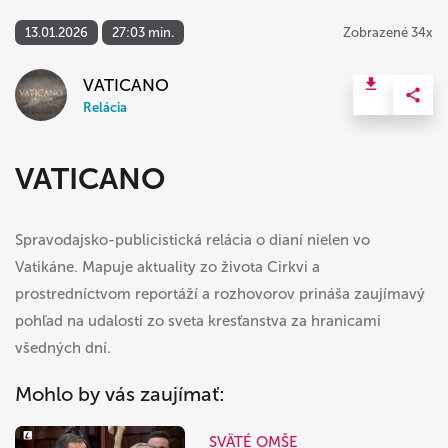
13.01.2026
27:03 min.
Zobrazené 34x
VATICANO
Relácia
VATICANO
Spravodajsko-publicistická relácia o dianí nielen vo
Vatikáne. Mapuje aktuality zo života Cirkvi a
prostredníctvom reportáží a rozhovorov prináša zaujímavý
pohľad na udalosti zo sveta kresťanstva za hranicami
všedných dní.
Mohlo by vás zaujímať:
SVÄTÉ OMŠE