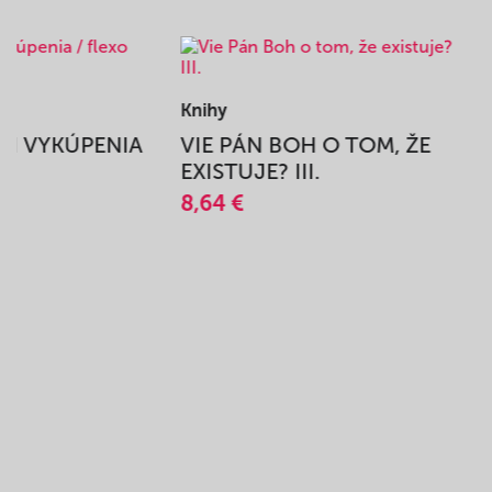
Knihy
BEH VYKÚPENIA
VIE PÁN BOH O TOM, ŽE
A
EXISTUJE? III.
8,64 €