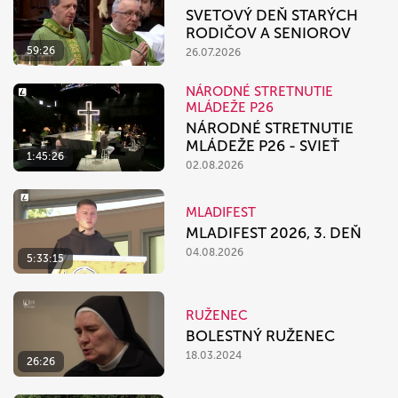
SVETOVÝ DEŇ STARÝCH
RODIČOV A SENIOROV
59:26
26.07.2026
NÁRODNÉ STRETNUTIE
MLÁDEŽE P26
NÁRODNÉ STRETNUTIE
MLÁDEŽE P26 - SVIEŤ
1:45:26
02.08.2026
MLADIFEST
MLADIFEST 2026, 3. DEŇ
04.08.2026
5:33:15
RUŽENEC
BOLESTNÝ RUŽENEC
18.03.2024
26:26