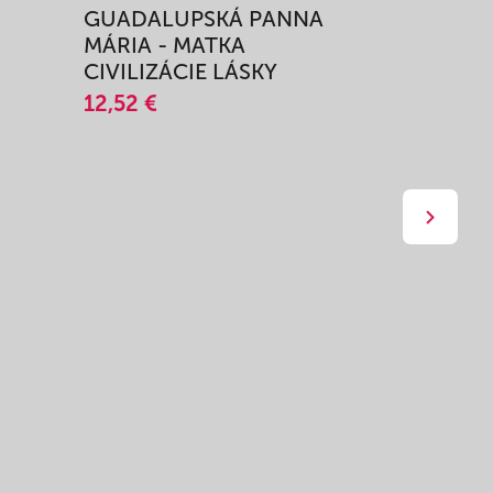
GUADALUPSKÁ PANNA
ZAŽIŤ M
MÁRIA - MATKA
SPRIEVO
CIVILIZÁCIE LÁSKY
12,51 €
12,52 €