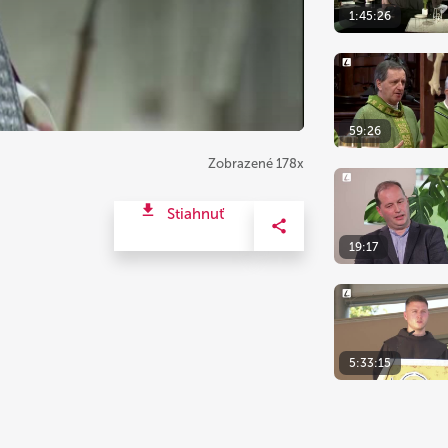
1:45:26
59:26
Zobrazené 178x
Stiahnuť
19:17
5:33:15