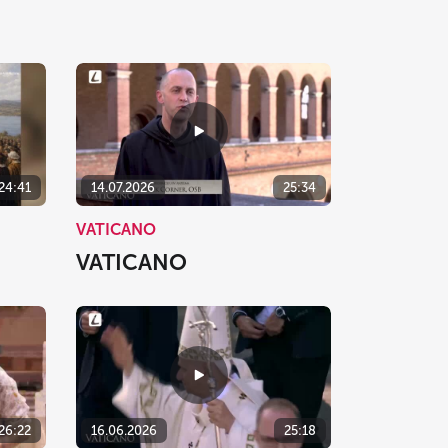
24:41
14.07.2026
25:34
VATICANO
VATICANO
26:22
16.06.2026
25:18