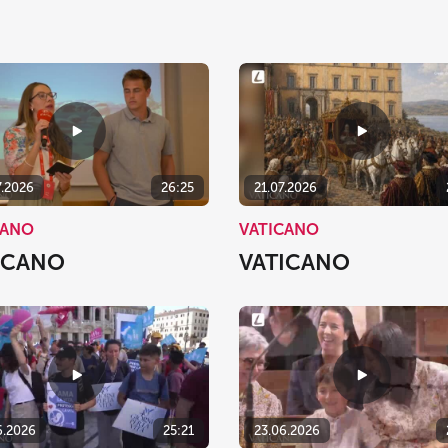
7.2026
26:25
21.07.2026
CANO
VATICANO
ICANO
VATICANO
6.2026
25:21
23.06.2026