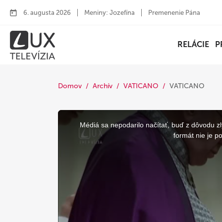
6. augusta 2026
Meniny: Jozefína
Premenenie Pána
RELÁCIE
P
Domov
Archív
VATICANO
VATICANO
This
is
a
Médiá sa nepodarilo načítať, buď z dôvodu zl
modal
window.
formát nie je p