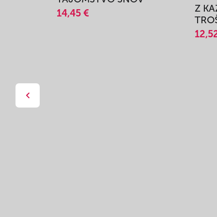
Z K
14,45 €
TROŠ
12,5