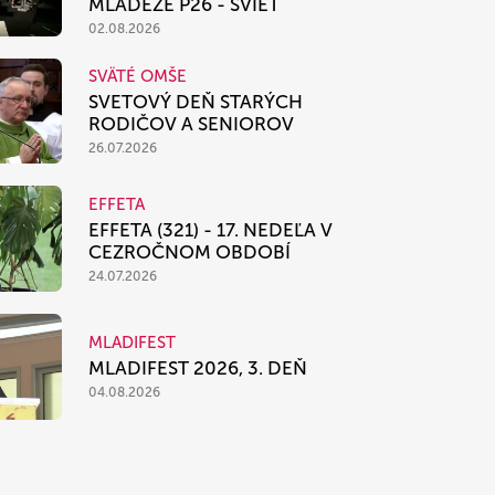
MLÁDEŽE P26 - SVIEŤ
02.08.2026
SVÄTÉ OMŠE
SVETOVÝ DEŇ STARÝCH
RODIČOV A SENIOROV
26.07.2026
EFFETA
EFFETA (321) - 17. NEDEĽA V
CEZROČNOM OBDOBÍ
24.07.2026
MLADIFEST
MLADIFEST 2026, 3. DEŇ
04.08.2026