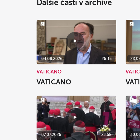
Ďalšie časti v archíve
04.08.2026
26:15
28.0
VATICANO
VATI
VATICANO
VAT
07.07.2026
25:58
30.0