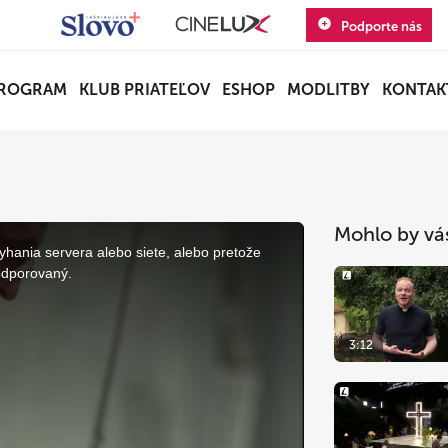
Podporte nás
ROGRAM
KLUB PRIATEĽOV
ESHOP
MODLITBY
KONTAK
Mohlo by vá
yhania servera alebo siete, alebo pretože
odporovaný.
3:12