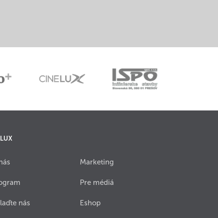
 LUX
nás
Marketing
ogram
Pre médiá
laďte nás
Eshop