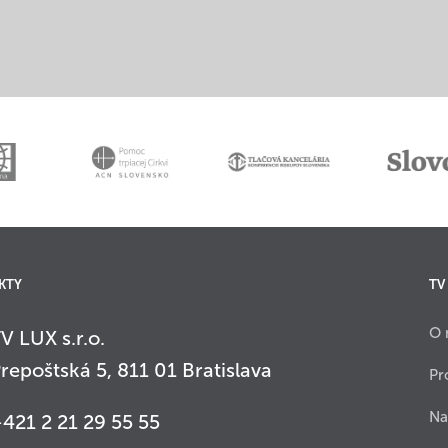
KTY
TV
O 
V LUX s.r.o.
repoštská 5, 811 01 Bratislava
Pr
Na
421 2 21 29 55 55