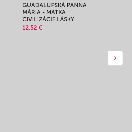
GUADALUPSKÁ PANNA
ZAŽIŤ M
MÁRIA - MATKA
SPRIEVO
CIVILIZÁCIE LÁSKY
12,51 €
12,52 €