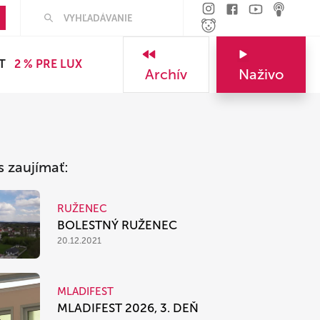
Hľadať
T
2 % PRE LUX
Archív
Naživo
s zaujímať:
RUŽENEC
BOLESTNÝ RUŽENEC
20.12.2021
MLADIFEST
MLADIFEST 2026, 3. DEŇ