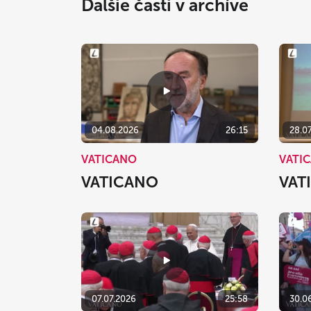
Ďalšie časti v archíve
04.08.2026
26:15
28.0
VATICANO
VATI
VATICANO
VAT
07.07.2026
25:58
30.0