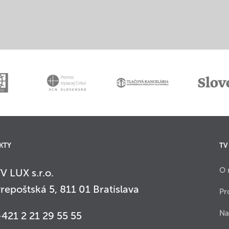
KTY
TV
O 
V LUX s.r.o.
repoštská 5, 811 01 Bratislava
Pr
Na
421 2 21 29 55 55