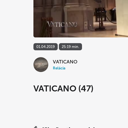
01.04.2019
25:19 min.
VATICANO
Relácia
VATICANO (47)