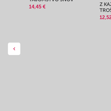
Z K
14,45 €
TROŠ
12,5