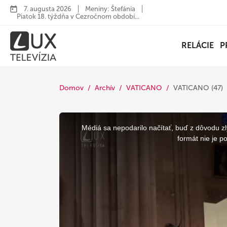
7. augusta 2026
Meniny: Štefánia
Piatok 18. týždňa v Cezročnom období...
RELÁCIE
P
Domov
Archív
VATICANO
VATICANO (47)
This
is
a
Médiá sa nepodarilo načítať, buď z dôvodu zl
modal
window.
formát nie je p