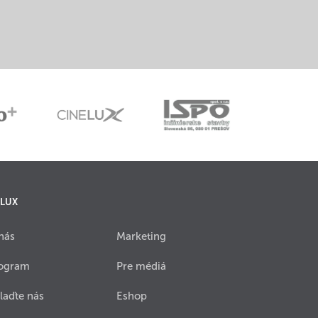
 LUX
nás
Marketing
ogram
Pre médiá
laďte nás
Eshop