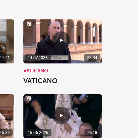
24:41
14.07.2026
25:34
VATICANO
VATICANO
26:22
16.06.2026
25:18