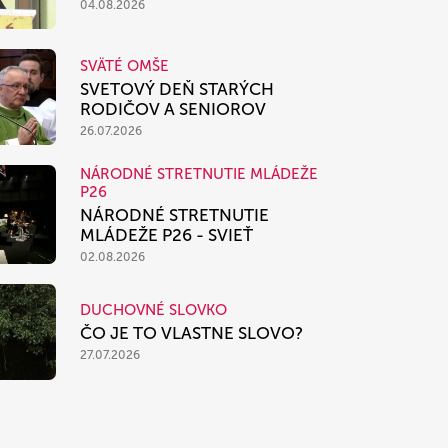
04.08.2026
SVÄTÉ OMŠE
SVETOVÝ DEŇ STARÝCH
RODIČOV A SENIOROV
26.07.2026
NÁRODNÉ STRETNUTIE MLÁDEŽE
P26
NÁRODNÉ STRETNUTIE
MLÁDEŽE P26 - SVIEŤ
02.08.2026
DUCHOVNÉ SLOVKO
ČO JE TO VLASTNE SLOVO?
27.07.2026