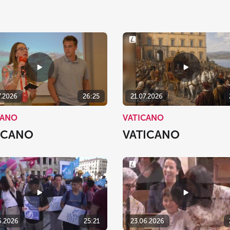
7.2026
26:25
21.07.2026
CANO
VATICANO
ICANO
VATICANO
6.2026
25:21
23.06.2026