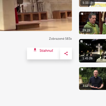
5:33:15
59:26
Zobrazené 583x
Stiahnuť
1:45:26
3:12