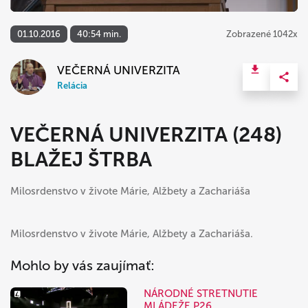
01.10.2016
40:54 min.
Zobrazené 1042x
VEČERNÁ UNIVERZITA
Relácia
VEČERNÁ UNIVERZITA (248)
BLAŽEJ ŠTRBA
Milosrdenstvo v živote Márie, Alžbety a Zachariáša
Milosrdenstvo v živote Márie, Alžbety a Zachariáša.
Mohlo by vás zaujímať:
NÁRODNÉ STRETNUTIE
MLÁDEŽE P26