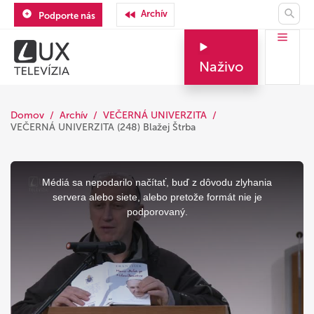
Archív
Podporte nás
Naživo
Domov
Archív
VEČERNÁ UNIVERZITA
VEČERNÁ UNIVERZITA (248) Blažej Štrba
This
is
a
Médiá sa nepodarilo načítať, buď z dôvodu zlyhania
modal
window.
servera alebo siete, alebo pretože formát nie je
podporovaný.