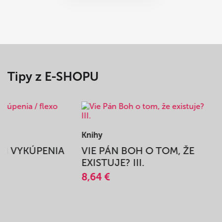
Tipy z E-SHOPU
Knihy
BEH VYKÚPENIA
VIE PÁN BOH O TOM, ŽE
A
EXISTUJE? III.
8,64 €