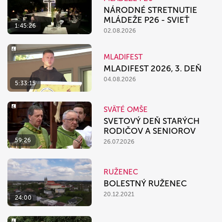
NÁRODNÉ STRETNUTIE
MLÁDEŽE P26 - SVIEŤ
1:45:26
02.08.2026
MLADIFEST
MLADIFEST 2026, 3. DEŇ
04.08.2026
5:33:15
SVÄTÉ OMŠE
SVETOVÝ DEŇ STARÝCH
RODIČOV A SENIOROV
59:26
26.07.2026
RUŽENEC
BOLESTNÝ RUŽENEC
20.12.2021
24:00