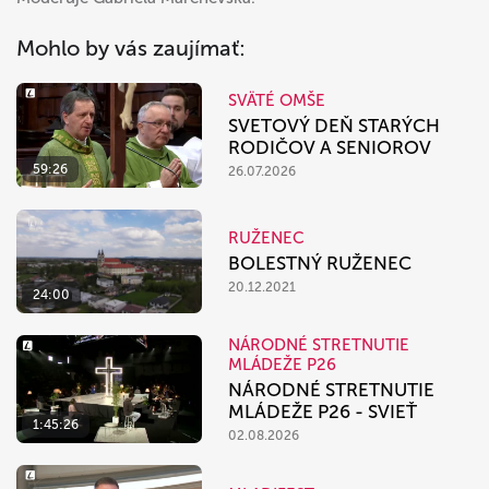
Mohlo by vás zaujímať:
SVÄTÉ OMŠE
SVETOVÝ DEŇ STARÝCH
RODIČOV A SENIOROV
59:26
26.07.2026
RUŽENEC
BOLESTNÝ RUŽENEC
20.12.2021
24:00
NÁRODNÉ STRETNUTIE
MLÁDEŽE P26
NÁRODNÉ STRETNUTIE
MLÁDEŽE P26 - SVIEŤ
1:45:26
02.08.2026