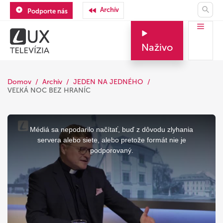
Archív
Podporte nás
Naživo
Domov
Archív
JEDEN NA JEDNÉHO
VEĽKÁ NOC BEZ HRANÍC
This
is
a
Médiá sa nepodarilo načítať, buď z dôvodu zlyhania
modal
window.
servera alebo siete, alebo pretože formát nie je
podporovaný.