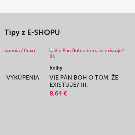
Tipy z E-SHOPU
Knihy
BEH VYKÚPENIA
VIE PÁN BOH O TOM, ŽE
A
EXISTUJE? III.
8,64 €