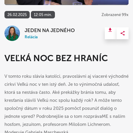
26.02.2025
12:05 min.
Zobrazené 99x
JEDEN NA JEDNÉHO
Relácia
VEĽKÁ NOC BEZ HRANÍC
V tomto roku slávia katolíci, pravoslávni aj viaceré východné
cirkvi Veľkú noc v ten istý deň. Je to výnimočná udalosť,
ktorá sa nestáva často. Aké prekážky bránia tomu, aby
kresťania slávili Veľkú noc spolu každý rok? A môže tento
spoločný dátum v roku 2025 pomôcť posunúť dialóg o
jednote vpred? Podrobnejšie sa o tom rozprávaME s naším
hosťom, jezuitom, profesorom Milošom Lichnerom.
Moderuje Gabriela Marchevská.