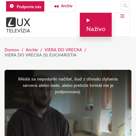
Archív
Podporte nás
Naživo
Domov
Archív
VIERA DO VRECKA
VIERA DO VRECKA (5) EUCHARISTIA
This
is
a
Médiá sa nepodarilo načítať, buď z dôvodu zlyhania
modal
window.
servera alebo siete, alebo pretože formát nie je
podporovaný.