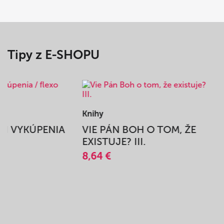
Tipy z E-SHOPU
Knihy
BEH VYKÚPENIA
VIE PÁN BOH O TOM, ŽE
A
EXISTUJE? III.
8,64 €