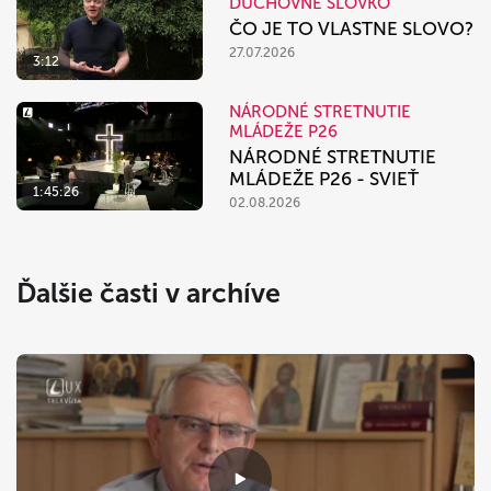
DUCHOVNÉ SLOVKO
ČO JE TO VLASTNE SLOVO?
27.07.2026
3:12
NÁRODNÉ STRETNUTIE
MLÁDEŽE P26
NÁRODNÉ STRETNUTIE
MLÁDEŽE P26 - SVIEŤ
1:45:26
02.08.2026
Ďalšie časti v archíve