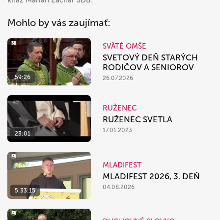
kňaz Marián Zachar SDB.
Mohlo by vás zaujímať:
SVÄTÉ OMŠE
SVETOVÝ DEŇ STARÝCH
RODIČOV A SENIOROV
59:26
26.07.2026
RUŽENEC
RUŽENEC SVETLA
17.01.2023
23:01
MLADIFEST
MLADIFEST 2026, 3. DEŇ
04.08.2026
5:33:15