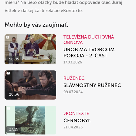
mieru? Na tieto otázky bude hľadať odpovede otec Juraj
Vittek v ďalšej časti relácie vKontexte.
Mohlo by vás zaujímať:
TELEVÍZNA DUCHOVNÁ
OBNOVA
UROB MA TVORCOM
POKOJA - 2. ČASŤ
56:05
17.03.2026
RUŽENEC
SLÁVNOSTNÝ RUŽENEC
09.07.2024
20:36
vKONTEXTE
ČERNOBYĽ
21.04.2026
27:15