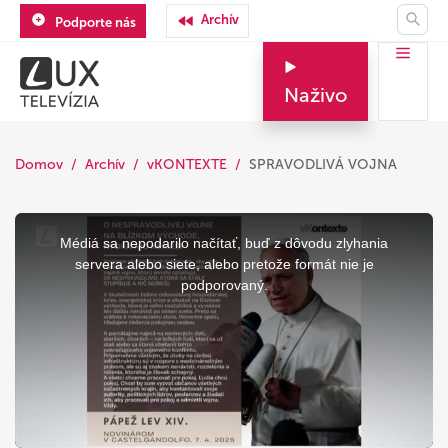
Archív
Podporte nás
Naživo
Domov
Archív
vKONTEXTE
SPRAVODLIVÁ VOJNA
This
is
a
Médiá sa nepodarilo načítať, buď z dôvodu zlyhania
modal
window.
servera alebo siete, alebo pretože formát nie je
podporovaný.