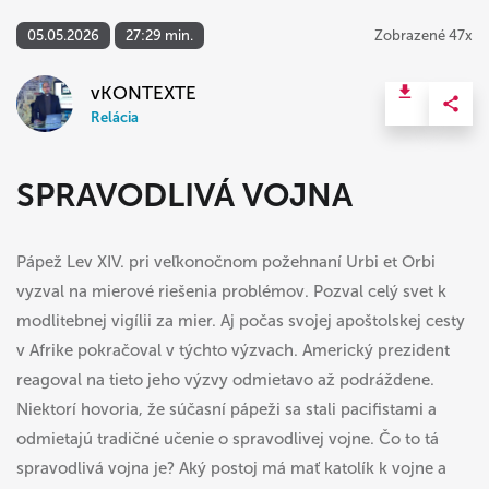
05.05.2026
27:29 min.
Zobrazené 47x
vKONTEXTE
Relácia
SPRAVODLIVÁ VOJNA
Pápež Lev XIV. pri veľkonočnom požehnaní Urbi et Orbi
vyzval na mierové riešenia problémov. Pozval celý svet k
modlitebnej vigílii za mier. Aj počas svojej apoštolskej cesty
v Afrike pokračoval v týchto výzvach. Americký prezident
reagoval na tieto jeho výzvy odmietavo až podráždene.
Niektorí hovoria, že súčasní pápeži sa stali pacifistami a
odmietajú tradičné učenie o spravodlivej vojne. Čo to tá
spravodlivá vojna je? Aký postoj má mať katolík k vojne a