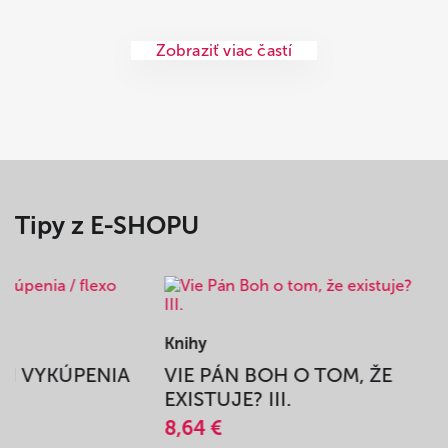
Zobraziť viac častí
Tipy z E-SHOPU
Knihy
BEH VYKÚPENIA
VIE PÁN BOH O TOM, ŽE
A
EXISTUJE? III.
8,64 €