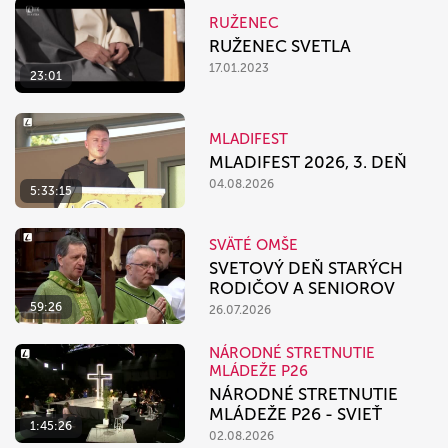
RUŽENEC
RUŽENEC SVETLA
17.01.2023
23:01
MLADIFEST
MLADIFEST 2026, 3. DEŇ
04.08.2026
5:33:15
SVÄTÉ OMŠE
SVETOVÝ DEŇ STARÝCH
RODIČOV A SENIOROV
59:26
26.07.2026
NÁRODNÉ STRETNUTIE
MLÁDEŽE P26
NÁRODNÉ STRETNUTIE
MLÁDEŽE P26 - SVIEŤ
1:45:26
02.08.2026