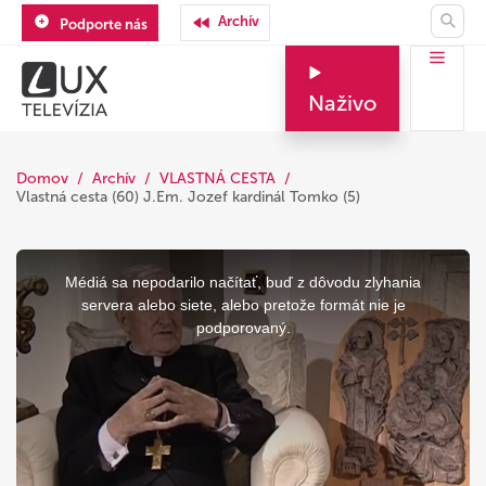
Archív
Podporte nás
Naživo
Domov
Archív
VLASTNÁ CESTA
Vlastná cesta (60) J.Em. Jozef kardinál Tomko (5)
This
is
a
Médiá sa nepodarilo načítať, buď z dôvodu zlyhania
modal
window.
servera alebo siete, alebo pretože formát nie je
podporovaný.