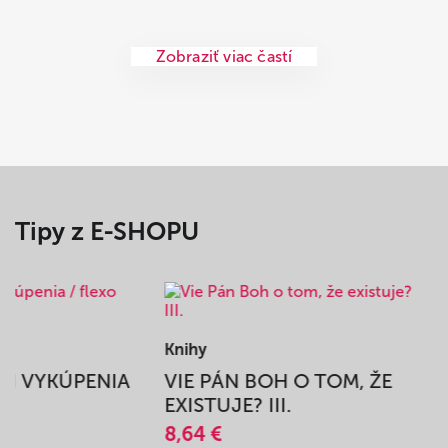
Zobraziť viac častí
Tipy z E-SHOPU
Knihy
BEH VYKÚPENIA
VIE PÁN BOH O TOM, ŽE
A
EXISTUJE? III.
8,64 €