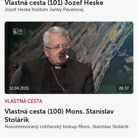
Vlastná cesta (101) Jozef Heske
Jozef Heske hosťom Janky Pavelovej.
12.04.2015
26:17
VLASTNÁ CESTA
Vlastná cesta (100) Mons. Stanislav
Stolárik
Novomenovaný rožňavský biskup Mons. Stanislav Stolárik.