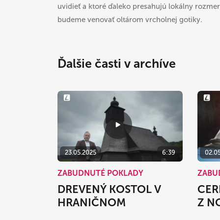
uvidieť a ktoré ďaleko presahujú lokálny rozme
budeme venovať oltárom vrcholnej gotiky.
Ďalšie časti v archíve
23.05.2025
6:39
02.0
ZABUDNUTÉ POKLADY
ZABU
DREVENÝ KOSTOL V
CER
HRANIČNOM
Z N