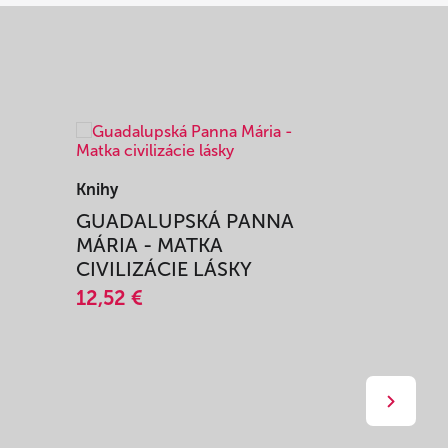
Knihy
Knihy
I
GUADALUPSKÁ PANNA
ZAŽIŤ M
MÁRIA - MATKA
SPRIEVO
CIVILIZÁCIE LÁSKY
12,51 €
12,52 €