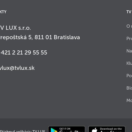
KTY
TV
O 
V LUX s.r.o.
repoštská 5, 811 01 Bratislava
Pr
Na
421 2 21 29 55 55
Kl
vlux@tvlux.sk
Po
Bl
Mo
Stiahnuť aplikáciu TV LUX