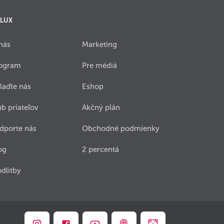
 LUX
nás
Marketing
ogram
Pre médiá
laďte nás
Eshop
ub priateľov
Akčný plán
dporte nás
Obchodné podmienky
og
2 percentá
dlitby