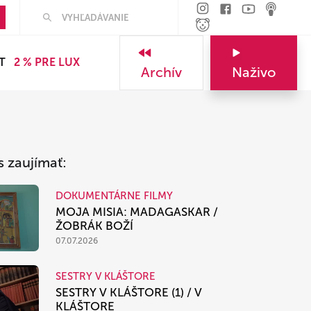
Hľadať
T
2 % PRE LUX
Archív
Naživo
s zaujímať:
DOKUMENTÁRNE FILMY
MOJA MISIA: MADAGASKAR /
ŽOBRÁK BOŽÍ
07.07.2026
SESTRY V KLÁŠTORE
SESTRY V KLÁŠTORE (1) / V
KLÁŠTORE