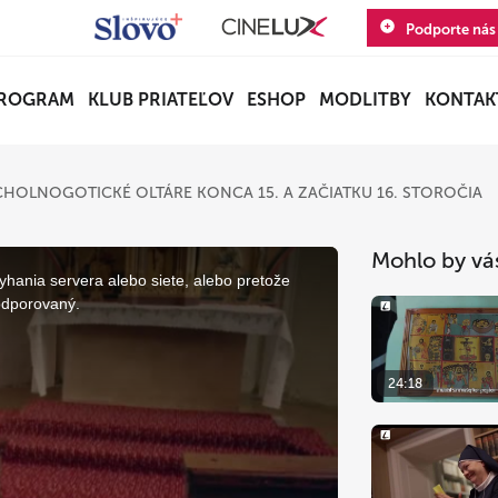
Podporte nás
ROGRAM
KLUB PRIATEĽOV
ESHOP
MODLITBY
KONTAK
HOLNOGOTICKÉ OLTÁRE KONCA 15. A ZAČIATKU 16. STOROČIA
Mohlo by vá
yhania servera alebo siete, alebo pretože
odporovaný.
24:18