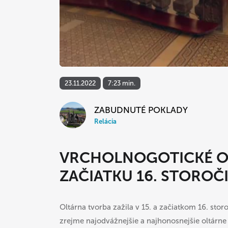
23.11.2022
7:23 min.
ZABUDNUTÉ POKLADY
Relácia
VRCHOLNOGOTICKÉ OL
ZAČIATKU 16. STOROČ
Oltárna tvorba zažila v 15. a začiatkom 16. stor
zrejme najodvážnejšie a najhonosnejšie oltárn