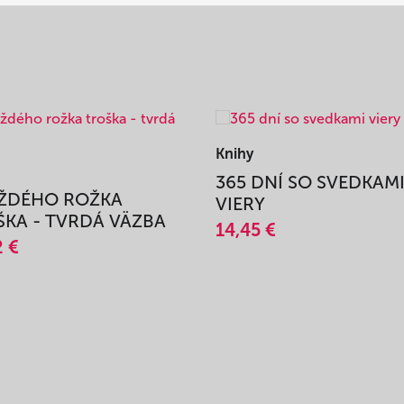
Knihy
365 DNÍ SO SVEDKAM
AŽDÉHO ROŽKA
VIERY
KA - TVRDÁ VÄZBA
14,45 €
2 €