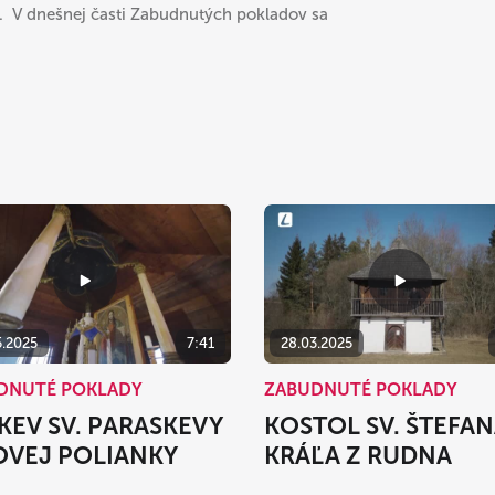
r.
V dnešnej časti Zabudnutých pokladov sa
5.2025
7:41
28.03.2025
DNUTÉ POKLADY
ZABUDNUTÉ POKLADY
KEV SV. PARASKEVY
KOSTOL SV. ŠTEFA
OVEJ POLIANKY
KRÁĽA Z RUDNA