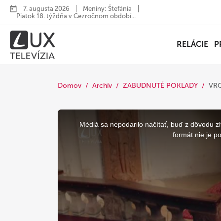
7. augusta 2026
Meniny: Štefánia
Piatok 18. týždňa v Cezročnom období...
RELÁCIE
P
Domov
Archív
ZABUDNUTÉ POKLADY
VRC
This
is
a
Médiá sa nepodarilo načítať, buď z dôvodu zl
modal
window.
formát nie je p