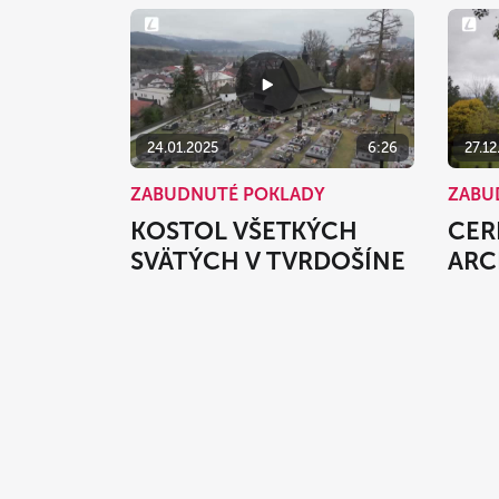
24.01.2025
6:26
27.12
ZABUDNUTÉ POKLADY
ZABU
KOSTOL VŠETKÝCH
CER
SVÄTÝCH V TVRDOŠÍNE
ARC