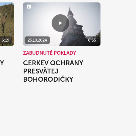
6:19
25.10.2024
6:55
ZABUDNUTÉ POKLADY
TY
CERKEV OCHRANY
PRESVÄTEJ
BOHORODIČKY