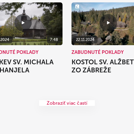
.2024
7:48
22.11.2024
DNUTÉ POKLADY
ZABUDNUTÉ POKLADY
KEV SV. MICHALA
KOSTOL SV. ALŽBE
HANJELA
ZO ZÁBREŽE
Zobraziť viac častí