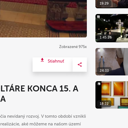
19:29
1:45:26
Zobrazené 975x
Stiahnuť
24:33
TÁRE KONCA 15. A
IA
18:22
očia nevídaný rozvoj. V tomto období vznikli
e realizácie, aké môžeme na našom území