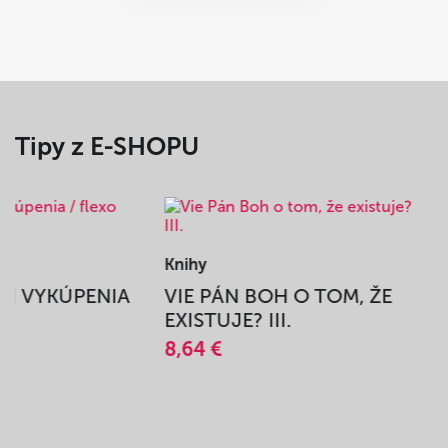
Tipy z E-SHOPU
Knihy
BEH VYKÚPENIA
VIE PÁN BOH O TOM, ŽE
A
EXISTUJE? III.
8,64 €