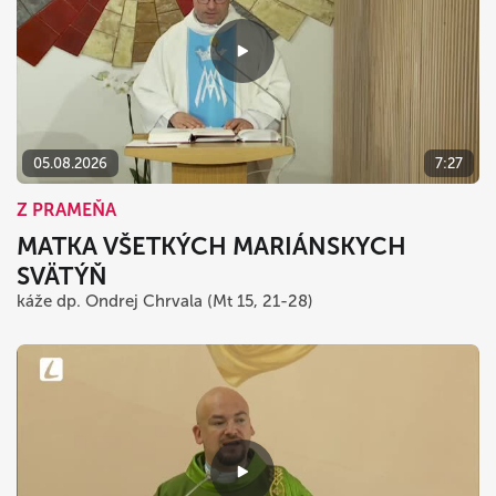
05.08.2026
7:27
Z PRAMEŇA
MATKA VŠETKÝCH MARIÁNSKYCH
SVÄTÝŇ
káže dp. Ondrej Chrvala (Mt 15, 21-28)