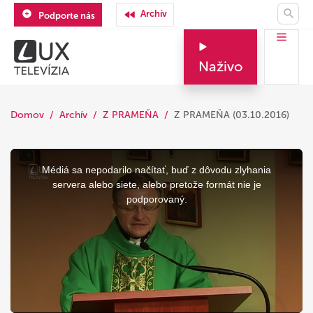
Archív
Podporte nás
Naživo
Domov
Archív
Z PRAMEŇA
Z PRAMEŇA (03.10.2016)
This
is
a
Médiá sa nepodarilo načítať, buď z dôvodu zlyhania
modal
window.
servera alebo siete, alebo pretože formát nie je
podporovaný.