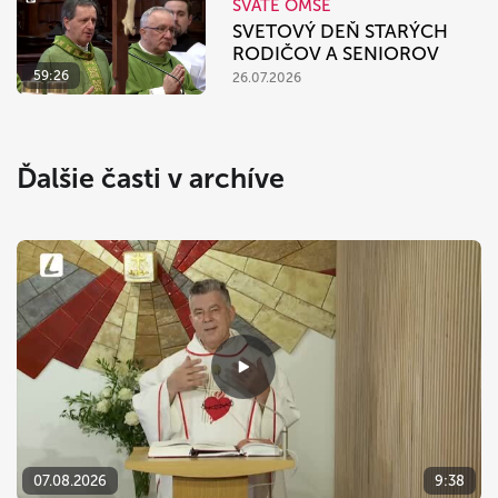
SVÄTÉ OMŠE
SVETOVÝ DEŇ STARÝCH
RODIČOV A SENIOROV
59:26
26.07.2026
Ďalšie časti v archíve
07.08.2026
9:38