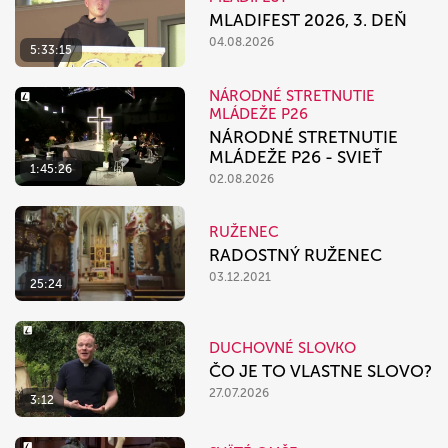
MLADIFEST 2026, 3. DEŇ
04.08.2026
5:33:15
NÁRODNÉ STRETNUTIE
MLÁDEŽE P26
NÁRODNÉ STRETNUTIE
MLÁDEŽE P26 - SVIEŤ
1:45:26
02.08.2026
RUŽENEC
RADOSTNÝ RUŽENEC
03.12.2021
25:24
DUCHOVNÉ SLOVKO
ČO JE TO VLASTNE SLOVO?
27.07.2026
3:12