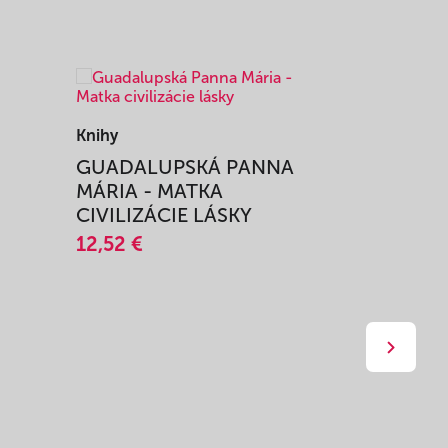
Knihy
Knihy
I
GUADALUPSKÁ PANNA
ZAŽIŤ M
MÁRIA - MATKA
SPRIEVO
CIVILIZÁCIE LÁSKY
12,51 €
12,52 €