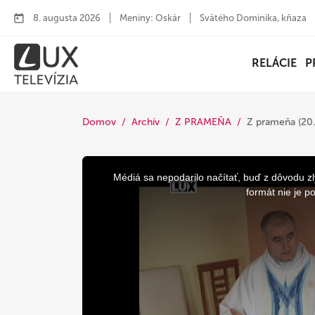
8. augusta 2026
Meniny: Oskár
Svätého Dominika, kňaza
RELÁCIE
P
Domov
Archív
Z PRAMEŇA
Z prameňa (20
This
is
a
Médiá sa nepodarilo načítať, buď z dôvodu zl
modal
window.
formát nie je p