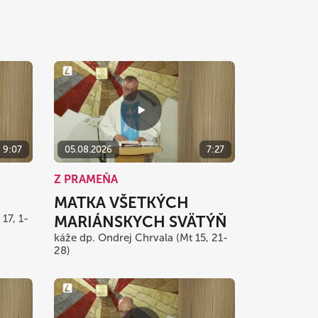
9:07
05.08.2026
7:27
Z PRAMEŇA
MATKA VŠETKÝCH
17, 1-
MARIÁNSKYCH SVÄTÝŇ
káže dp. Ondrej Chrvala (Mt 15, 21-
28)