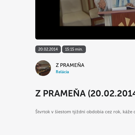
20.02.2014
15:15 min.
Z PRAMEŇA
Relácia
Z PRAMEŇA (20.02.201
Štvrtok v šiestom týždni obdobia cez rok, káže d