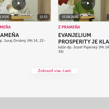
8.2026
12:53
03.08.2026
AMEŇA
Z PRAMEŇA
RAMEŇA
EVANJELIUM
p. Juraj Drobný (Mt 14, 22-
PROSPERITY JE KL
káže dp. Jozef Pajerský (Mt 14
36)
Zobraziť viac častí