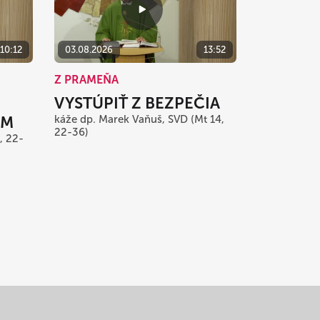
10:12
03.08.2026
13:52
Z PRAMEŇA
VYSTÚPIŤ Z BEZPEČIA
AM
káže dp. Marek Vaňuš, SVD (Mt 14,
22-36)
, 22-