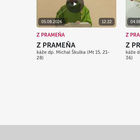
05.08.2026
12:22
04.0
Z PRAMEŇA
Z PR
Z PRAMEŇA
Z P
káže dp. Michal Škulka (Mt 15, 21-
káže d
28)
36)