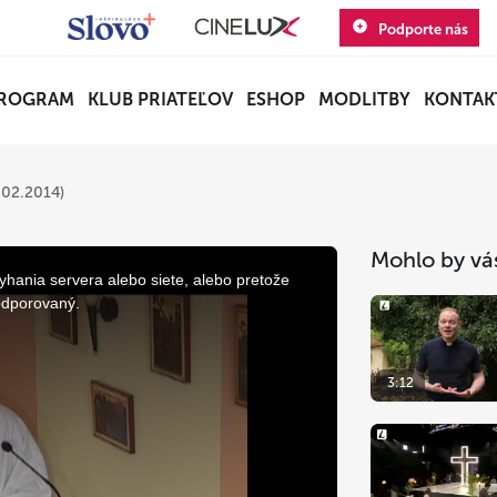
Podporte nás
ROGRAM
KLUB PRIATEĽOV
ESHOP
MODLITBY
KONTAK
.02.2014)
Mohlo by vá
yhania servera alebo siete, alebo pretože
odporovaný.
3:12