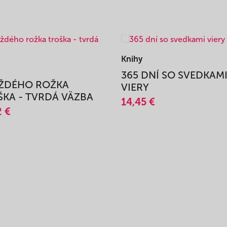
Knihy
365 DNÍ SO SVEDKAM
AŽDÉHO ROŽKA
VIERY
KA - TVRDÁ VÄZBA
14,45 €
2 €