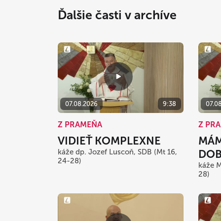
Ďalšie časti v archíve
07.08.2026
9:38
07.0
Z PRAMEŇA
Z PR
VIDIEŤ KOMPLEXNE
MÁM
káže dp. Jozef Luscoň, SDB (Mt 16,
DO
24-28)
káže M
28)