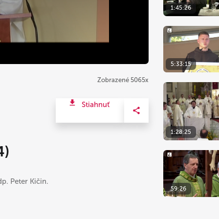
1:45:26
5:33:15
Zobrazené 5065x
Stiahnuť
1:28:25
4)
p. Peter Kičin.
59:26