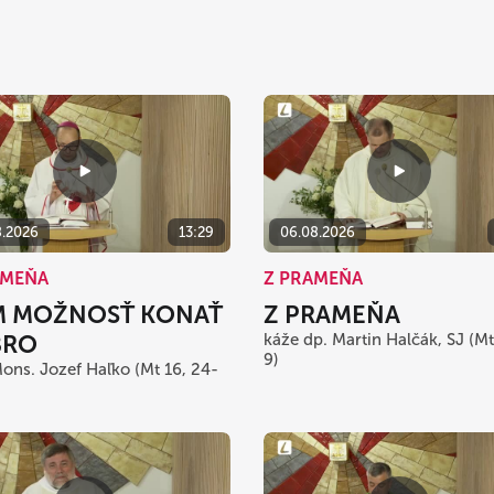
8.2026
13:29
06.08.2026
AMEŇA
Z PRAMEŇA
 MOŽNOSŤ KONAŤ
Z PRAMEŇA
BRO
káže dp. Martin Halčák, SJ (Mt 
9)
ons. Jozef Haľko (Mt 16, 24-