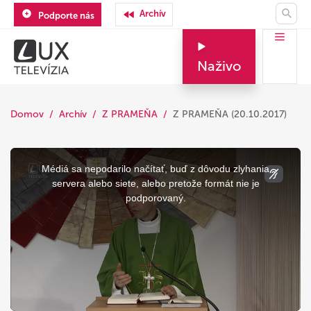
Archív
Podporte nás
Naživo
Domov
Archív
Z PRAMEŇA
Z PRAMEŇA (20.10.2017)
This
is
a
Médiá sa nepodarilo načítať, buď z dôvodu zlyhania
modal
window.
servera alebo siete, alebo pretože formát nie je
podporovaný.