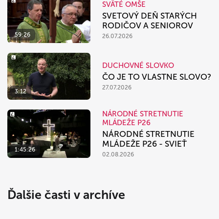
SVÄTÉ OMŠE
SVETOVÝ DEŇ STARÝCH
RODIČOV A SENIOROV
59:26
26.07.2026
DUCHOVNÉ SLOVKO
ČO JE TO VLASTNE SLOVO?
27.07.2026
3:12
NÁRODNÉ STRETNUTIE
MLÁDEŽE P26
NÁRODNÉ STRETNUTIE
MLÁDEŽE P26 - SVIEŤ
1:45:26
02.08.2026
Ďalšie časti v archíve