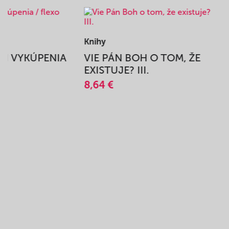
Knihy
BEH VYKÚPENIA
VIE PÁN BOH O TOM, ŽE
A
EXISTUJE? III.
8,64 €