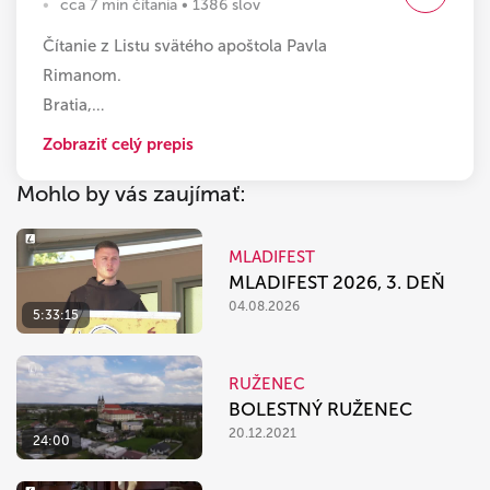
cca 7 min čítania • 1386 slov
Čítanie z Listu svätého apoštola Pavla
Rimanom.
Bratia,
…
Zobraziť celý prepis
Mohlo by vás zaujímať:
MLADIFEST
MLADIFEST 2026, 3. DEŇ
04.08.2026
5:33:15
RUŽENEC
BOLESTNÝ RUŽENEC
20.12.2021
24:00