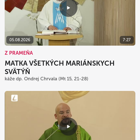
05.08.2026
7:27
Z PRAMEŇA
MATKA VŠETKÝCH MARIÁNSKYCH
SVÄTÝŇ
káže dp. Ondrej Chrvala (Mt 15, 21-28)