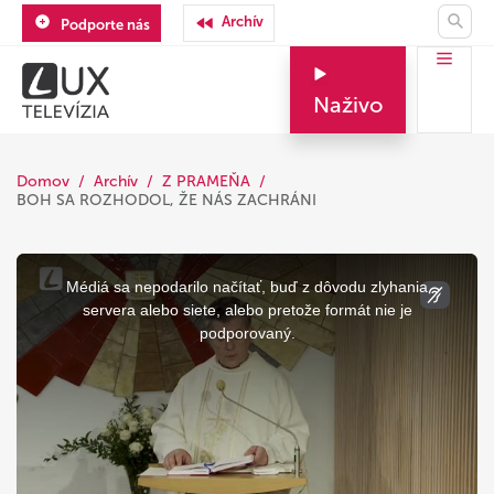
Archív
Podporte nás
Naživo
Domov
Archív
Z PRAMEŇA
BOH SA ROZHODOL, ŽE NÁS ZACHRÁNI
This
is
a
Médiá sa nepodarilo načítať, buď z dôvodu zlyhania
modal
window.
servera alebo siete, alebo pretože formát nie je
podporovaný.