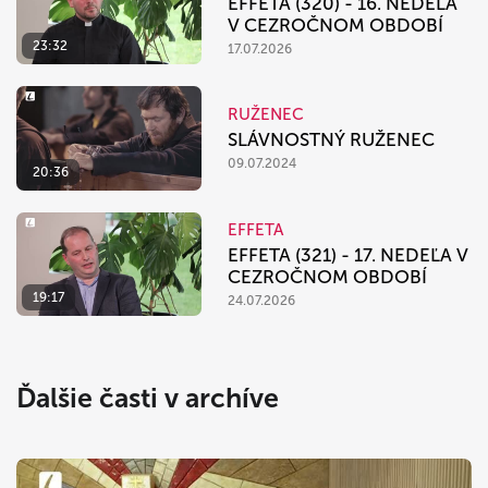
EFFETA (320) - 16. NEDEĽA
V CEZROČNOM OBDOBÍ
23:32
17.07.2026
RUŽENEC
SLÁVNOSTNÝ RUŽENEC
09.07.2024
20:36
EFFETA
EFFETA (321) - 17. NEDEĽA V
CEZROČNOM OBDOBÍ
19:17
24.07.2026
Ďalšie časti v archíve