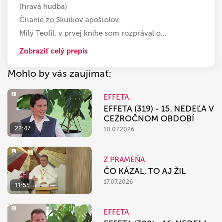
(hravá hudba)
Čítanie zo Skutkov apoštolov.
Milý Teofil, v prvej knihe som rozprával o
…
Zobraziť celý prepis
Mohlo by vás zaujímať:
EFFETA
EFFETA (319) - 15. NEDEĽA V
CEZROČNOM OBDOBÍ
22:47
10.07.2026
Z PRAMEŇA
ČO KÁZAL, TO AJ ŽIL
17.07.2026
11:55
EFFETA