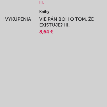
Knihy
BEH VYKÚPENIA
VIE PÁN BOH O TOM, ŽE
A
EXISTUJE? III.
8,64 €