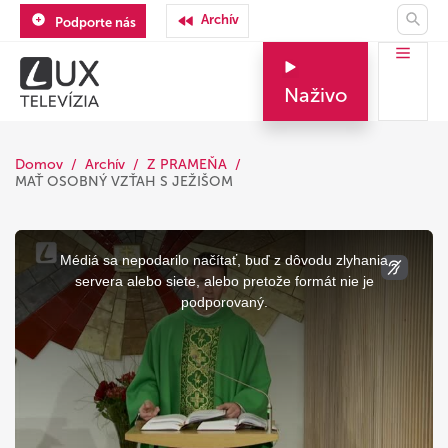
Archív
Podporte nás
Naživo
Domov
Archív
Z PRAMEŇA
MAŤ OSOBNÝ VZŤAH S JEŽIŠOM
This
is
a
Médiá sa nepodarilo načítať, buď z dôvodu zlyhania
modal
window.
servera alebo siete, alebo pretože formát nie je
podporovaný.