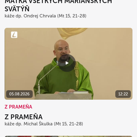
MATKA VŠETKÝCH MARIÁNSKYCH
SVÄTÝŇ
káže dp. Ondrej Chrvala (Mt 15, 21-28)
05.08.2026
12:22
Z PRAMEŇA
Z PRAMEŇA
káže dp. Michal Škulka (Mt 15, 21-28)