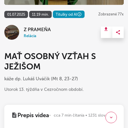
Zobrazené 77x
01.07.2025
11:19 min.
Titulky od AI
Z PRAMEŇA
Relácia
MAŤ OSOBNÝ VZŤAH S
JEŽIŠOM
káže dp. Lukáš Uváčik (Mt 8, 23-27)
Utorok 13. týždňa v Cezročnom období.
Prepis videa
cca 7 min čítania • 1231 slov