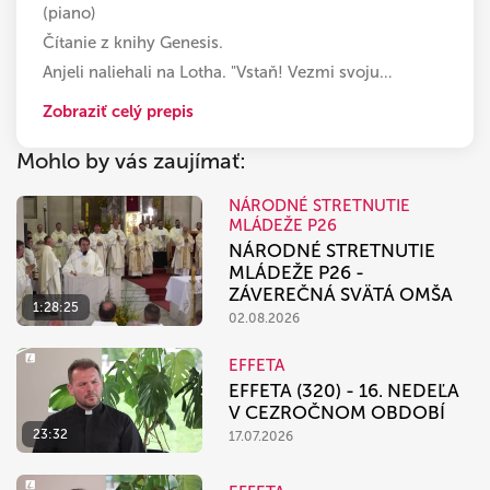
(piano)
Čítanie z knihy Genesis.
Anjeli naliehali na Lotha. "Vstaň! Vezmi svoju
…
Zobraziť celý prepis
Mohlo by vás zaujímať:
NÁRODNÉ STRETNUTIE
MLÁDEŽE P26
NÁRODNÉ STRETNUTIE
MLÁDEŽE P26 -
ZÁVEREČNÁ SVÄTÁ OMŠA
1:28:25
02.08.2026
EFFETA
EFFETA (320) - 16. NEDEĽA
V CEZROČNOM OBDOBÍ
23:32
17.07.2026