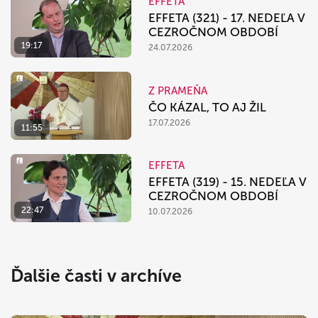
EFFETA
EFFETA (321) - 17. NEDEĽA V
CEZROČNOM OBDOBÍ
19:17
24.07.2026
Z PRAMEŇA
ČO KÁZAL, TO AJ ŽIL
17.07.2026
11:55
EFFETA
EFFETA (319) - 15. NEDEĽA V
CEZROČNOM OBDOBÍ
22:47
10.07.2026
Ďalšie časti v archíve