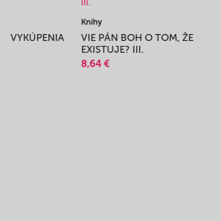
Knihy
BEH VYKÚPENIA
VIE PÁN BOH O TOM, ŽE
A
EXISTUJE? III.
8,64 €