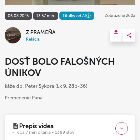
Zobrazené 260x
06.08.2025
13:57 min.
Titulky od AI
Z PRAMEŇA
Relácia
DOSŤ BOLO FALOŠNÝCH
ÚNIKOV
káže dp. Peter Sykora (Lk 9, 28b-36)
Premenenie Pána
Prepis videa
cca 7 min čítania • 1389 slov