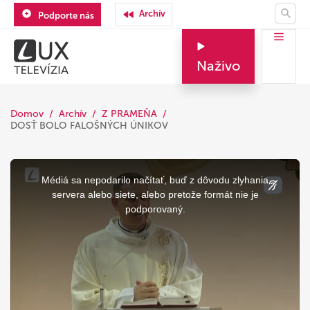
Archív
Podporte nás
Naživo
Domov
Archív
Z PRAMEŇA
DOSŤ BOLO FALOŠNÝCH ÚNIKOV
This
is
a
Médiá sa nepodarilo načítať, buď z dôvodu zlyhania
modal
window.
servera alebo siete, alebo pretože formát nie je
podporovaný.