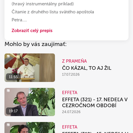
(hravý instrumentálny príklad)
Čítanie z druhého listu svätého apoštola
Petra.
…
Zobraziť celý prepis
Mohlo by vás zaujímať:
Z PRAMEŇA
ČO KÁZAL, TO AJ ŽIL
17.07.2026
11:55
EFFETA
EFFETA (321) - 17. NEDEĽA V
CEZROČNOM OBDOBÍ
19:17
24.07.2026
EFFETA