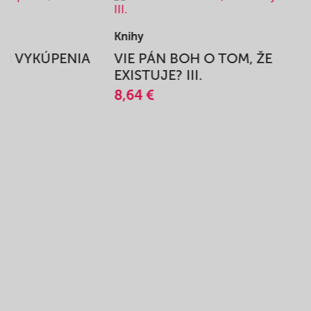
Knihy
BEH VYKÚPENIA
VIE PÁN BOH O TOM, ŽE
A
EXISTUJE? III.
8,64 €