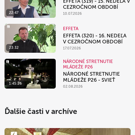
EFFETA (319) - 15. NEDEĽA V
CEZROČNOM OBDOBÍ
22:47
10.07.2026
EFFETA
EFFETA (320) - 16. NEDEĽA
V CEZROČNOM OBDOBÍ
23:32
17.07.2026
NÁRODNÉ STRETNUTIE
MLÁDEŽE P26
NÁRODNÉ STRETNUTIE
MLÁDEŽE P26 - SVIEŤ
1:45:26
02.08.2026
Ďalšie časti v archíve