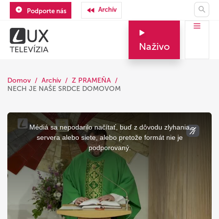
Archív
Podporte nás
Naživo
Domov
Archív
Z PRAMEŇA
NECH JE NAŠE SRDCE DOMOVOM
This
is
a
Médiá sa nepodarilo načítať, buď z dôvodu zlyhania
modal
window.
servera alebo siete, alebo pretože formát nie je
podporovaný.