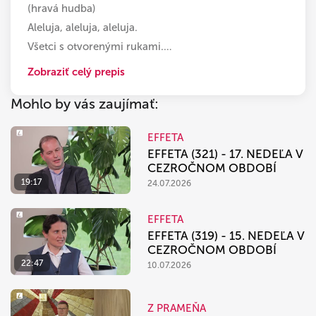
(hravá hudba)
Aleluja, aleluja, aleluja.
Všetci s otvorenými rukami.
…
Zobraziť celý prepis
Mohlo by vás zaujímať:
EFFETA
EFFETA (321) - 17. NEDEĽA V
CEZROČNOM OBDOBÍ
19:17
24.07.2026
EFFETA
EFFETA (319) - 15. NEDEĽA V
CEZROČNOM OBDOBÍ
22:47
10.07.2026
Z PRAMEŇA