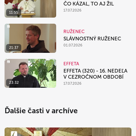
ČO KÁZAL, TO AJ ŽIL
17.07.2026
11:55
RUŽENEC
SLÁVNOSTNÝ RUŽENEC
01.07.2026
21:37
EFFETA
EFFETA (320) - 16. NEDEĽA
V CEZROČNOM OBDOBÍ
23:32
17.07.2026
Ďalšie časti v archíve