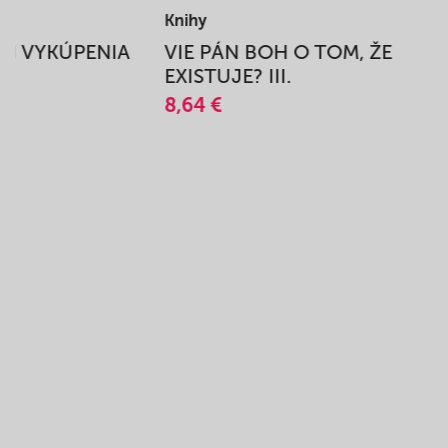
Knihy
BEH VYKÚPENIA
VIE PÁN BOH O TOM, ŽE
A
EXISTUJE? III.
8,64 €