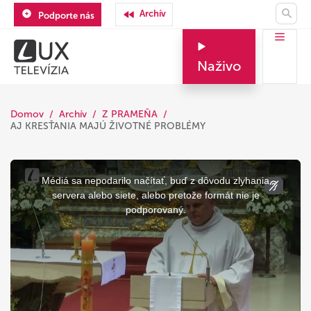
Archív
Podporte nás
Naživo
Domov
Archív
Z PRAMEŇA
AJ KRESŤANIA MAJÚ ŽIVOTNÉ PROBLÉMY
This
is
a
Médiá sa nepodarilo načítať, buď z dôvodu zlyhania
modal
window.
servera alebo siete, alebo pretože formát nie je
podporovaný.