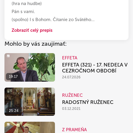
(hra na hudbe)
Pán s vami.
(spoľno) I s Bohom. Čítanie zo Svätého
…
Zobraziť celý prepis
Mohlo by vás zaujímať:
EFFETA
EFFETA (321) - 17. NEDEĽA V
CEZROČNOM OBDOBÍ
19:17
24.07.2026
RUŽENEC
RADOSTNÝ RUŽENEC
03.12.2021
25:24
Z PRAMEŇA