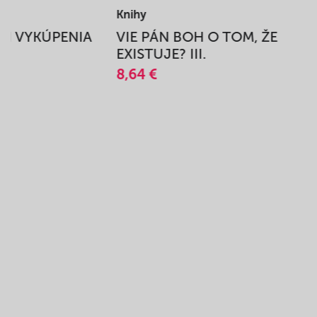
Knihy
BEH VYKÚPENIA
VIE PÁN BOH O TOM, ŽE
A
EXISTUJE? III.
8,64 €