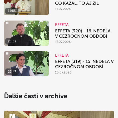
ČO KÁZAL, TO AJ ŽIL
17.07.2026
11:55
EFFETA
EFFETA (320) - 16. NEDEĽA
V CEZROČNOM OBDOBÍ
23:32
17.07.2026
EFFETA
EFFETA (319) - 15. NEDEĽA V
CEZROČNOM OBDOBÍ
22:47
10.07.2026
Ďalšie časti v archíve