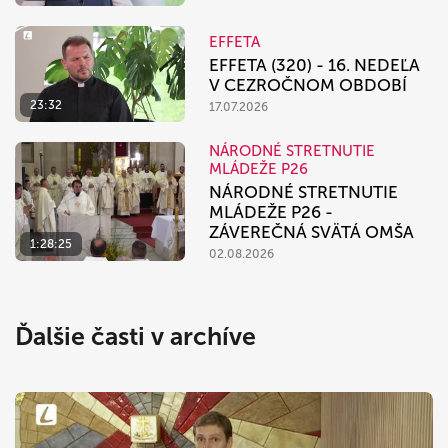
EFFETA
EFFETA (320) - 16. NEDEĽA
V CEZROČNOM OBDOBÍ
23:32
17.07.2026
NÁRODNÉ STRETNUTIE
MLÁDEŽE P26
NÁRODNÉ STRETNUTIE
MLÁDEŽE P26 -
ZÁVEREČNÁ SVÄTÁ OMŠA
1:28:25
02.08.2026
Ďalšie časti v archíve