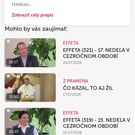
Haleluja,
…
Zobraziť celý prepis
Mohlo by vás zaujímať:
EFFETA
EFFETA (321) - 17. NEDEĽA V
CEZROČNOM OBDOBÍ
19:17
24.07.2026
Z PRAMEŇA
ČO KÁZAL, TO AJ ŽIL
17.07.2026
11:55
EFFETA
EFFETA (319) - 15. NEDEĽA V
CEZROČNOM OBDOBÍ
22:47
10.07.2026