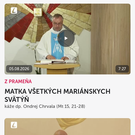
05.08.2026
7:27
Z PRAMEŇA
MATKA VŠETKÝCH MARIÁNSKYCH
SVÄTÝŇ
káže dp. Ondrej Chrvala (Mt 15, 21-28)