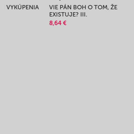
BEH VYKÚPENIA
VIE PÁN BOH O TOM, ŽE
A
EXISTUJE? III.
8,64 €