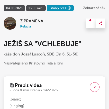
Zobrazené 48x
04.06.2026
13:05 min.
Titulky od AI
Z PRAMEŇA
Relácia
JEŽIŠ SA "VCHLEBUJE"
káže don Jozef Luscoň, SDB (Jn 6, 51-58)
Najsvätejšieho Kristovho Tela a Krvi
Prepis videa
cca 8 min čítania • 1422 slov
(piano)
(singing)