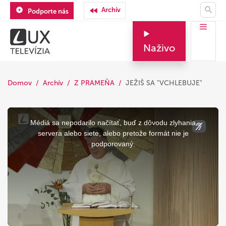
Archív
Podporte nás
Naživo
Domov
Archív
Z PRAMEŇA
JEŽIŠ SA "VCHLEBUJE"
This
is
a
Médiá sa nepodarilo načítať, buď z dôvodu zlyhania
modal
window.
servera alebo siete, alebo pretože formát nie je
podporovaný.