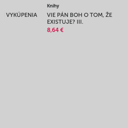
Knihy
BEH VYKÚPENIA
VIE PÁN BOH O TOM, ŽE
A
EXISTUJE? III.
8,64 €