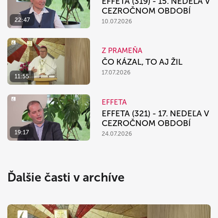
EFFETA (319) - 15. NEDEĽA V
CEZROČNOM OBDOBÍ
22:47
10.07.2026
Z PRAMEŇA
ČO KÁZAL, TO AJ ŽIL
17.07.2026
11:55
EFFETA
EFFETA (321) - 17. NEDEĽA V
CEZROČNOM OBDOBÍ
19:17
24.07.2026
Ďalšie časti v archíve