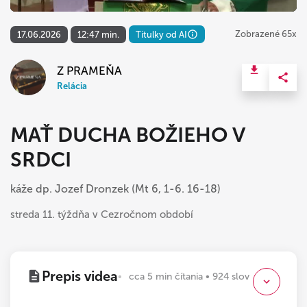
Zobrazené 65x
17.06.2026
12:47 min.
Titulky od AI
Z PRAMEŇA
Relácia
MAŤ DUCHA BOŽIEHO V
SRDCI
káže dp. Jozef Dronzek (Mt 6, 1-6. 16-18)
streda 11. týždňa v Cezročnom období
Prepis videa
cca 5 min čítania • 924 slov