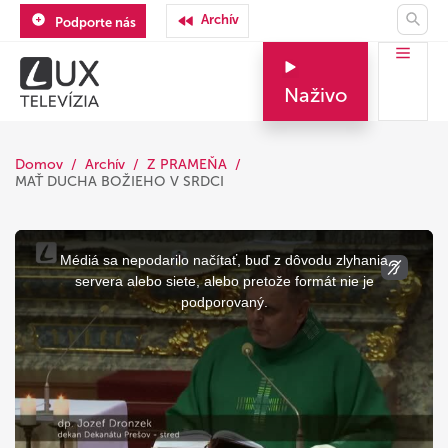
Archív
Podporte nás
Naživo
Domov
Archív
Z PRAMEŇA
MAŤ DUCHA BOŽIEHO V SRDCI
This
is
a
Médiá sa nepodarilo načítať, buď z dôvodu zlyhania
modal
window.
servera alebo siete, alebo pretože formát nie je
podporovaný.