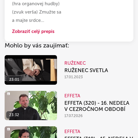
(hra organovej hudby)
(zvuk verša) Zmužte sa
a majte srdce
…
Zobraziť celý prepis
Mohlo by vás zaujímať:
RUŽENEC
RUŽENEC SVETLA
17.01.2023
23:01
EFFETA
EFFETA (320) - 16. NEDEĽA
V CEZROČNOM OBDOBÍ
23:32
17.07.2026
EFFETA